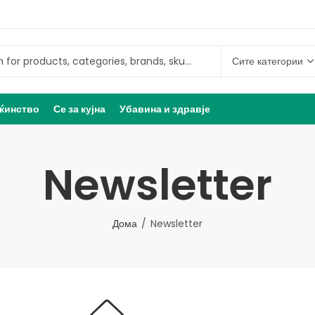
ќинство
Се за кујна
Убавина и здравје
Newsletter
Дома
Newsletter