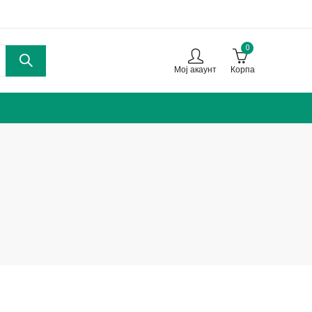
0
Мој акаунт
Корпа