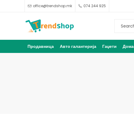
office@trendshop.mk
074 244 925
Продавница
Авто галантерија
Гаџети
Дома