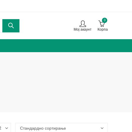
0
Мој акаунт
Корпа