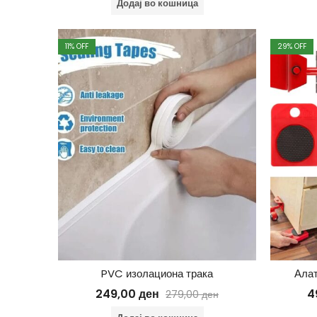
Додај во кошница
11
% OFF
29
% OFF
PVC изолациона трака
Алат
249,00
ден
4
279,00
ден