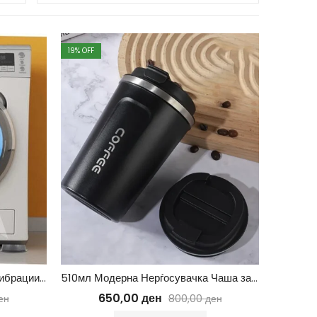
19
% OFF
4 силиконски ногарки против вибрации на машина
510мл Модерна Нерѓосувачка Чаша за Кафе
650,00
ден
ен
800,00
ден