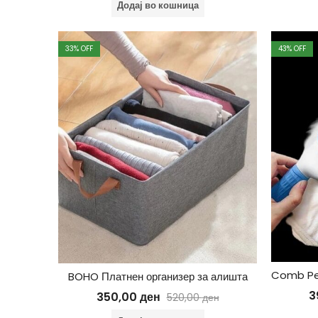
Додај во кошница
33
% OFF
43
% OFF
BOHO Платнен организер за алишта
3
350,00
ден
520,00
ден