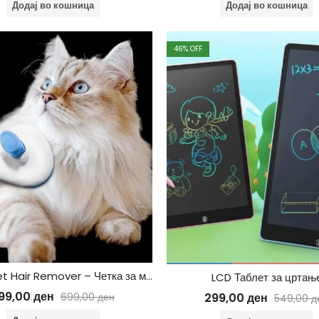
Додај во кошница
Додај во кошница
46
% OFF
Comb Pet Hair Remover – Четка за миленици
LCD Таблет за цртањ
99,00
ден
299,00
ден
699,00
ден
549,00
д