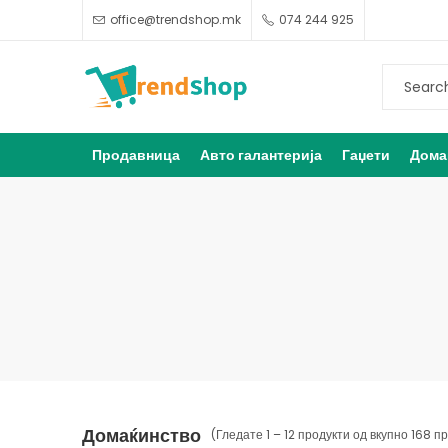
office@trendshop.mk
074 244 925
Продавница
Авто галантерија
Гаџети
Дома
Домаќинство
(Гледате 1 – 12 продукти од вкупно 168 п