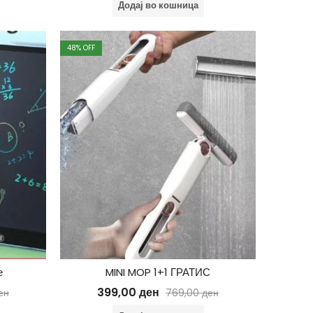
Додај во кошница
48
% OFF
е
MINI MOP 1+1 ГРАТИС
399,00
ден
ен
769,00
ден