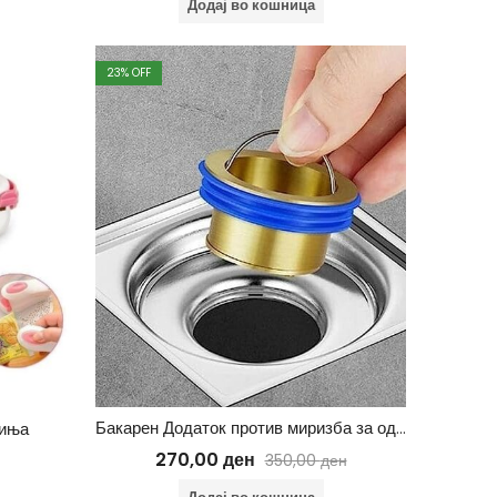
Додај во кошница
23
% OFF
Бакарен Додаток против миризба за одводи
сиња
270,00
ден
350,00
ден