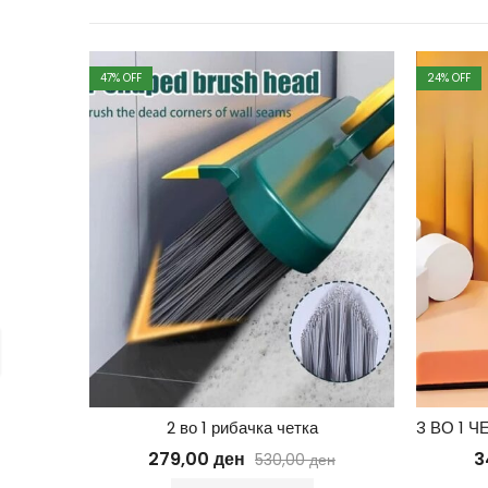
47
% OFF
24
% OFF
2 во 1 рибачка четка
279,00
ден
3
530,00
ден