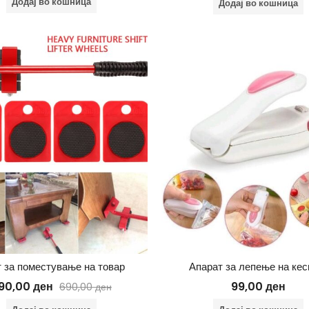
Додај во кошница
Додај во кошница
 за поместување на товар
Апарат за лепење на ке
90,00
ден
99,00
ден
690,00
ден