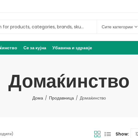
ќинство
Се за кујна
Убавина и здравје
Домаќинство
Дома
Продавница
Домаќинство
Show:
родукти)