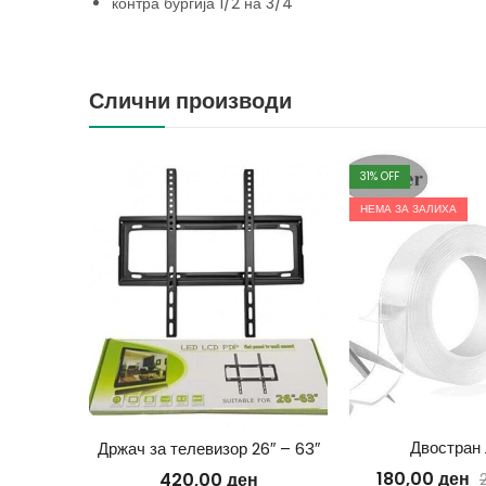
контра бургија 1/2 на 3/4
Слични производи
31
% OFF
НЕМА ЗА ЗАЛИХА
Двостран 
афена 2м
Држач за телевизор 26″ – 63″
180,00
ден
420,00
ден
00
ден