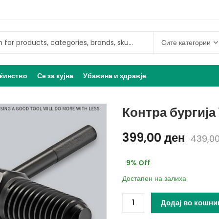
ќинство
Се за кујна
Убавина и здравје
Контра бургија 
399,00
ден
439,0
9
% Off
Достапен на залиха
Додај во кошни