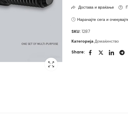
Достава и враќање
П
Нарачајте сега и очекувајт
SKU:
1287
Категорија
Домаќинство
Share: