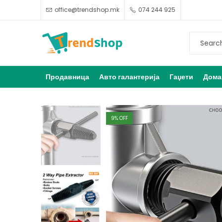
office@trendshop.mk
074 244 925
Продавница
Авто галантерија
Гаџети
Дома
9
% OFF