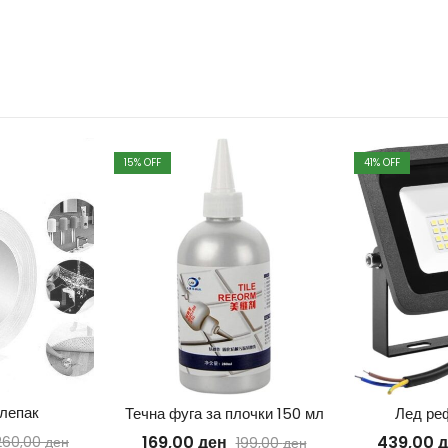
15
% OFF
41
% OFF
лепак
Течна фуга за плочки 150 мл
Лед ре
169,00
ден
439,00
д
260,00
ден
199,00
ден