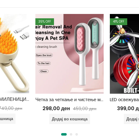
35
% OFF
41
% OFF
3 ВО 1 ЧЕТКА ЗА МИЛЕНИЦИ СО ПАРЕА – НЕЖНО ЧИСТЕЊЕ И ГРИЖА ЗА ВАШИТЕ МИЛЕНИЦИ
Четка за четкање и чистење миленици
298,00
ден
399,00
д
749,00
ден
459,00
ден
ошница
Додај во кошница
Додај