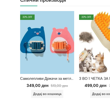
33
% OFF
33
% OFF
Самолепливи Држачи за метли со закачалка – 2+1 ГРАТИС
16
349,00
ден
499,00
ден
519,00
ден
Додај во кошница
Додај во к
ца