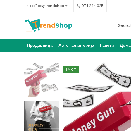
office@trendshop.mk
074 244 925
Продавница
Авто галантерија
Гаџети
Дома
51
% OFF