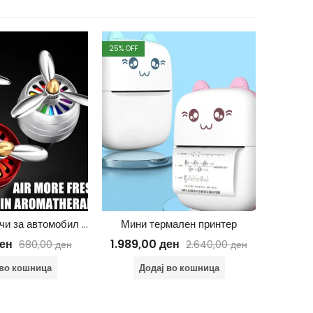
25
% OFF
41
% OFF
LED освежувачи за автомобил со пропелер (1+1 гратис)
Мини термален принтер
ен
1.989,00
ден
499
680,00
ден
2.640,00
ден
 во кошница
Додај во кошница
Д