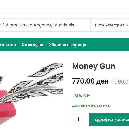
ќинство
Се за кујна
Убавина и здравје
Money Gun
770,00
ден
1.580,
51
% Off
Достапен на залиха
Додај во кошни