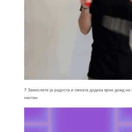
? Замислете ја радоста и смеата додека врне дожд на
настан.