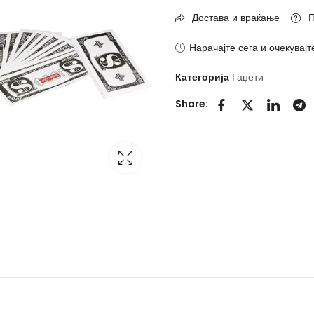
Достава и враќање
П
Нарачајте сега и очекувајт
Категорија
Гаџети
Share: