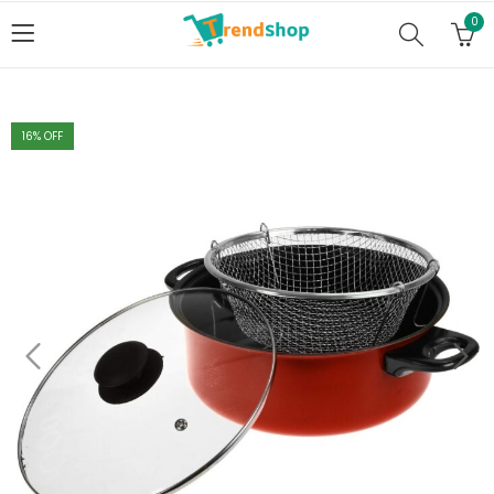
0
16
% OFF