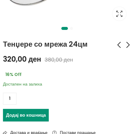
Тенџере со мрежа 24цм
320,00
ден
380,00
ден
Тава inox ф27*6
Тенџере со мрежа
ф26
750,00
ден
16
% Off
350,00
ден
Достапен на залиха
410,00
ден
Додај во кошница
Достава и враќање
Постави прашање