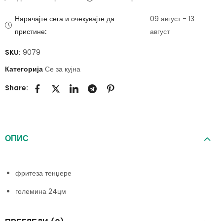
Нарачајте сега и очекувајте да
09 август - 13
пристине:
август
SKU:
9079
Категорија
Се за кујна
Share:
ОПИС
фритеза тенџере
големина 24цм