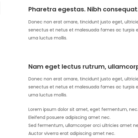
Pharetra egestas. Nibh consequat
Donec non erat ornare, tincidunt justo eget, ultrici
senectus et netus et malesuada fames ac turpis ege
urna luctus mollis.
Nam eget lectus rutrum, ullamcor
Donec non erat ornare, tincidunt justo eget, ultrici
senectus et netus et malesuada fames ac turpis ege
urna luctus mollis.
Lorem ipsum dolor sit amet, eget fermentum, nec
Eleifend posuere adipiscing amet nec.
Sed fermentum, ullamcorper orci ultricies amet ne
Auctor viverra erat adipiscing amet nec.