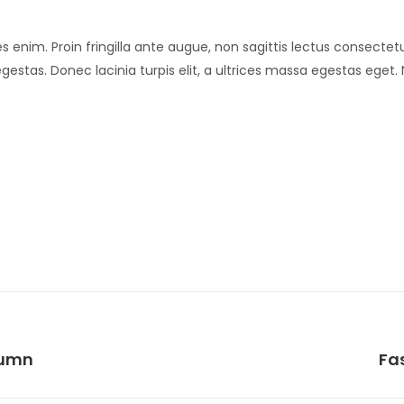
es enim. Proin fringilla ante augue, non sagittis lectus consectet
stas. Donec lacinia turpis elit, a ultrices massa egestas eget.
tumn
Fa