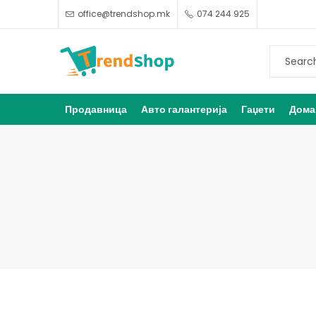
office@trendshop.mk
074 244 925
Продавница
Авто галантерија
Гаџети
Дома