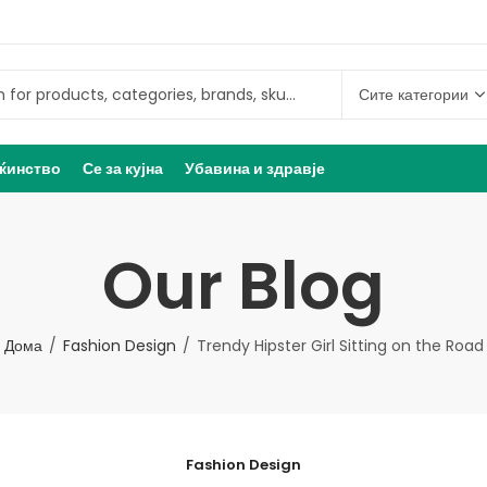
ќинство
Се за кујна
Убавина и здравје
Our Blog
Дома
Fashion Design
Trendy Hipster Girl Sitting on the Road
Fashion Design