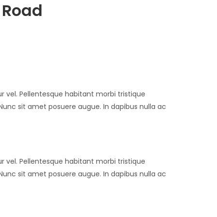
e Road
ur vel. Pellentesque habitant morbi tristique
 Nunc sit amet posuere augue. In dapibus nulla ac
ur vel. Pellentesque habitant morbi tristique
 Nunc sit amet posuere augue. In dapibus nulla ac