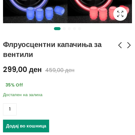
Флруосцентни капачиња за
вентили
Wheel Cleaner 750
WINSO Cockpit milk
299,00
ден
459,00
ден
ml - Чистач за
- 750мл
бандажи
299,00
ден
319,00
ден
35
% Off
459,00
ден
469,00
ден
Достапен на залиха
Додај во кошница