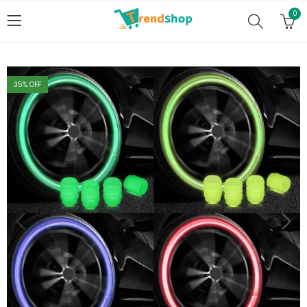
0
35
% OFF