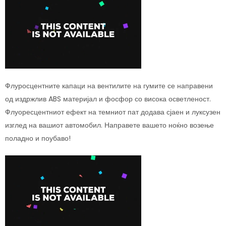
Флуросцентните капаци на вентилите на гумите се направени
од издржлив ABS материјал и фосфор со висока осветленост.
Флуоресцентниот ефект на темниот пат додава сјаен и луксузен
изглед на вашиот автомобил. Направете вашето ноќно возење
поладно и поубаво!