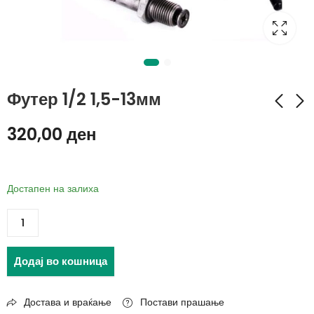
Футер 1/2 1,5-13мм
320,00
ден
Собна антена
Крпа за кола
43*32*0,2cm
990,00
ден
110,00
ден
140,00
ден
1.290,00
ден
Достапен на залиха
Додај во кошница
Достава и враќање
Постави прашање