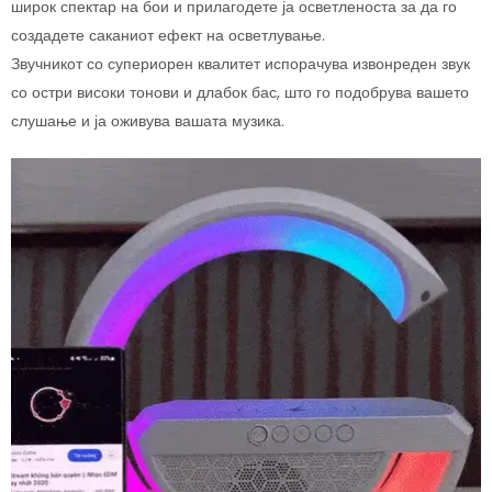
широк спектар на бои и прилагодете ја осветленоста за да го
создадете саканиот ефект на осветлување.
Звучникот со супериорен квалитет испорачува извонреден звук
со остри високи тонови и длабок бас, што го подобрува вашето
слушање и ја оживува вашата музика.