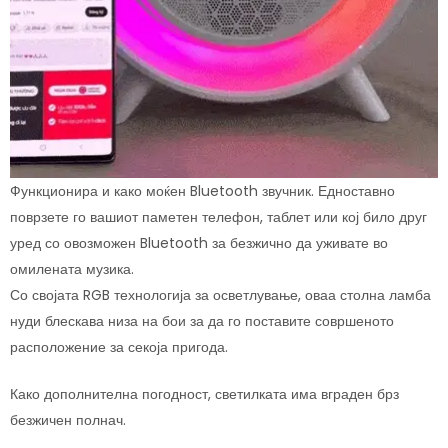
Функционира и како моќен Bluetooth звучник. Едноставно
поврзете го вашиот паметен телефон, таблет или кој било друг
уред со овозможен Bluetooth за безжично да уживате во
омилената музика.
Со својата RGB технологија за осветлување, оваа столна ламба
нуди блескава низа на бои за да го поставите совршеното
расположение за секоја пригода.
Како дополнителна погодност, светилката има вграден брз
безжичен полнач.