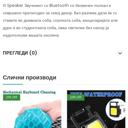
G Speaker Звучникот со Bluetooth со безжичен полнач е
совршено прилагоден за секој декор. Без разлика дали ќе го
ставите во дневната соба, спалната соба, канцеларијата или
дури и во студентската соба, оваа светилка без напор ја
надополнува вашата околина.
ПРЕГЛЕДИ (0)
Слични производи
23
% OFF
29
% OFF