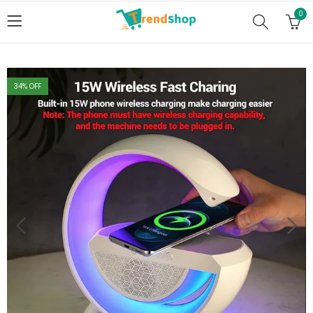
0
34
% OFF