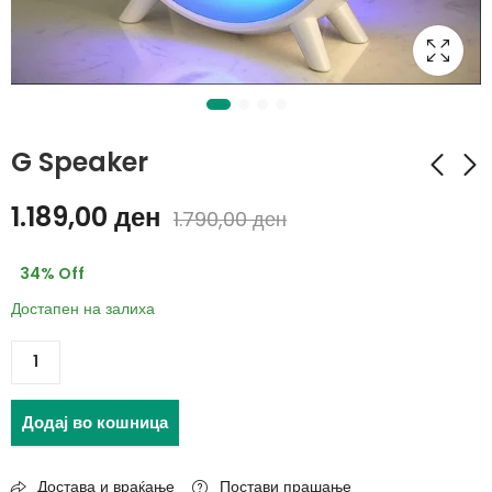
G Speaker
1.189,00
ден
1.790,00
ден
LED освежувачи за
4 Магични тетратки
автомобил со
за вежбање
34
% Off
пропелер (1+1
419,00
ден
399,00
ден
гратис)
Достапен на залиха
689,00
ден
680,00
ден
Додај во кошница
Достава и враќање
Постави прашање