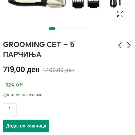
GROOMING СЕТ – 5
ПАРЧИЊА
Пластична четка за
Сијалица за кампинг
719,00
ден
1.499,00
ден
чистење(1+1)
T02 LED
199,00
249,00
ден
ден
52
% Off
259,00
399,00
ден
ден
Достапен на залиха
Додај во кошница