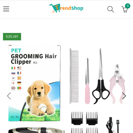
0
52
% OFF