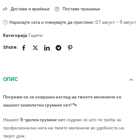
Достава и враќање
Постави прашање
Нарачајте сега и очекувајте да пристине:
07 август - 11 август
Категорија
Гаџети
Share:
ОПИС
Погрижи се за совршен изглед на твоето милениче со
нашиот комплетен груминг сет! 🐾
Нашиот
5-делен груминг сет
содржи сѐ што ти треба за
професионална нега на твоето милениче во удобноста на
твојот дом: