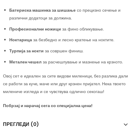
Батериска машинка за шишање
со прецизно сечење и
различни додатоци за должина.
Професионални ножици
за фино обликување.
Ноктарица
за безбедно и лесно кратење на ноктите.
Турпија за нокти
за совршен финиш.
Метален чешел
за расчешлување и мазнење на крзното.
Овој сет е идеален за сите видови миленици, без разлика дали
се работи за куче, маче или друг крзнен пријател. Нека твоето
милениче изгледа и се чувствува одлично секогаш!
Побрзај и нарачај сега со специјална цена!
ПРЕГЛЕДИ (0)