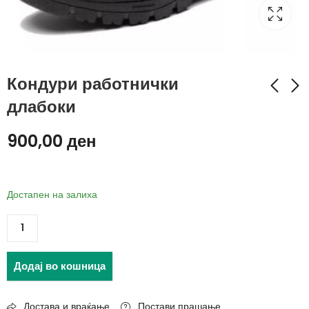
Кондури работнички
длабоки
Кондури работнички
Држач за телевизор
900,00
ден
40" - 80"
1.450,00
ден
590,00
ден
Достапен на залиха
Додај во кошница
Достава и враќање
Постави прашање