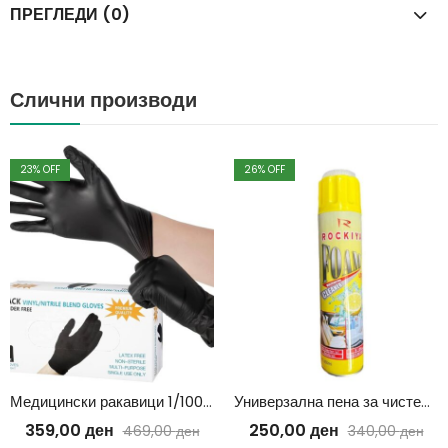
ПРЕГЛЕДИ (0)
Слични производи
23
% OFF
26
% OFF
Медицински ракавици 1/100 црни
Универзална пена за чистење 650ml
359,00
ден
250,00
ден
469,00
ден
340,00
ден