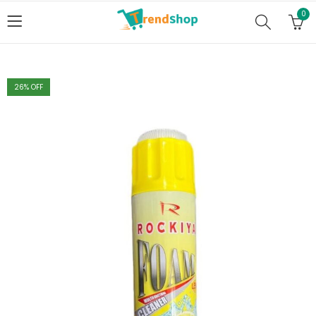
0
26
% OFF