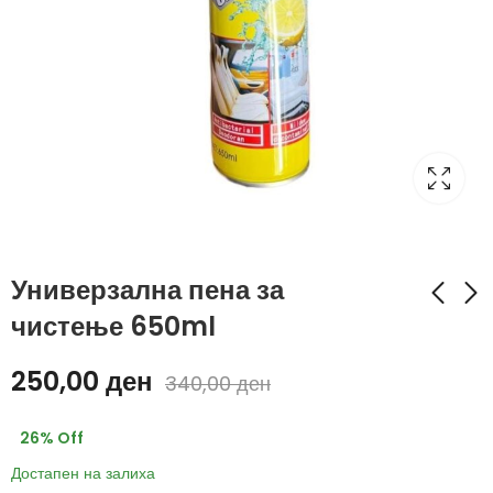
Универзална пена за
чистење 650ml
Држач за туш
Ќош сталажа за бања
250,00
ден
340,00
ден
100-260cm
799,00
ден
950,00
ден
829,00
ден
26
% Off
1.100,00
ден
Достапен на залиха