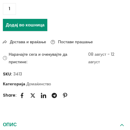
Додај во кошница
Достава и враќање
Постави прашање
Нарачајте сега и очекувајте да
08 август - 12
пристине:
август
SKU:
3413
Категорија
Домаќинство
Share:
ОПИС