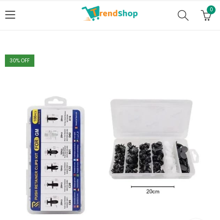
0
30
% OFF