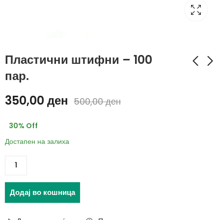
Пластични штифни – 100
пар.
Организер -
Мултифункционална
350,00
ден
500,00
ден
Ладилник
пена за чистење
350,00
299,00
ден
ден
30
% Off
500,00
489,00
ден
ден
Достапен на залиха
Додај во кошница