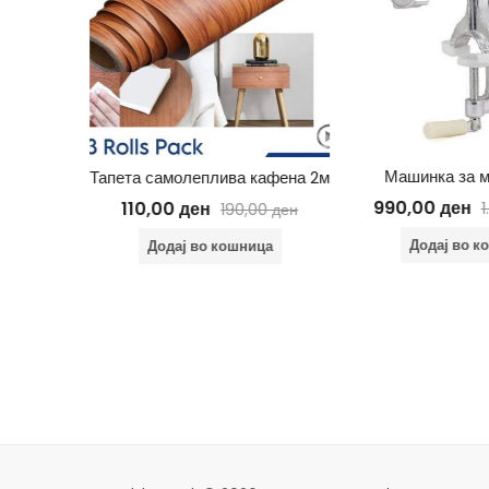
Машинка за м
на товар
Тапета самолеплива кафена 2м
990,00
ден
110,00
ден
1
00
ден
190,00
ден
Додај во к
ца
Додај во кошница