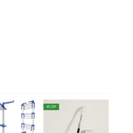
4
% OFF
29
% OFF