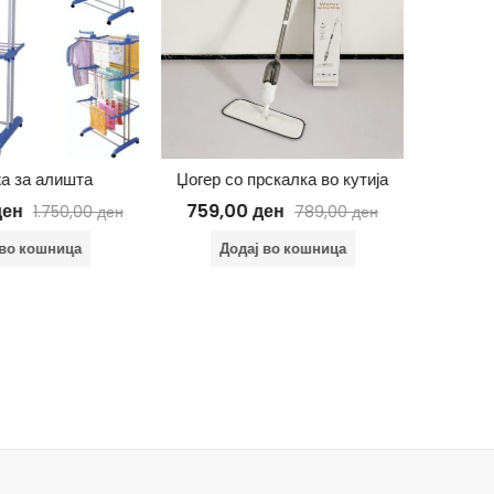
а за алишта
Џогер со прскалка во кутија
Со
ден
759,00
ден
490
1.750,00
ден
789,00
ден
 во кошница
Додај во кошница
Д