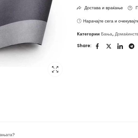
Достава и враќање
П
Нарачајте сега и очекувајт
Категории
Бања
,
Домаќинст
Share:
бањата?