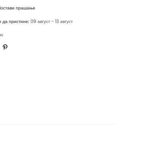
остави прашање
е да пристине:
09 август - 13 август
во