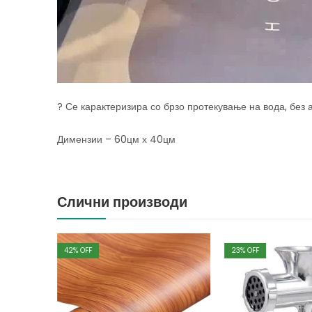
? Се карактеризира со брзо протекување на вода, без а
Димензии – 60цм х 40цм
Слични производи
42
% OFF
23
% OFF