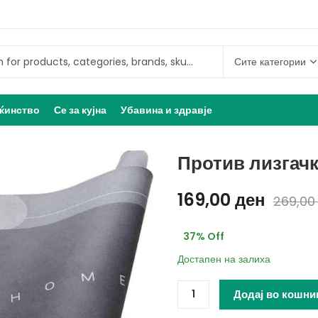
ќинство
Се за кујна
Убавина и здравје
Против лизгачк
169,00
ден
269,0
37
% Off
Достапен на залиха
Додај во кошни