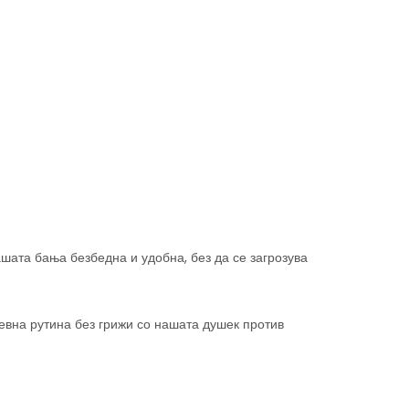
ашата бања безбедна и удобна, без да се загрозува
невна рутина без грижи со нашата душек против