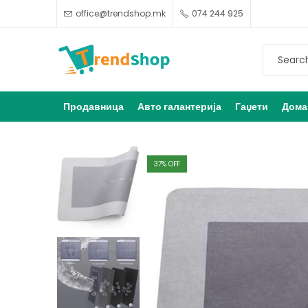
office@trendshop.mk
074 244 925
Продавница
Авто галантерија
Гаџети
Дома
37
% OFF