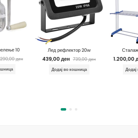
елење 10
Лед рефлектор 20w
Сталаж
439,00
ден
1.200,00
.290,00
ден
739,00
ден
ошница
Додај во кошница
Додај