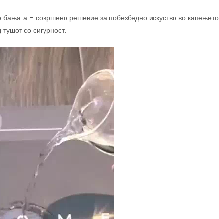
о бањата – совршено решение за побезбедно искуство во капењето
 тушот со сигурност.