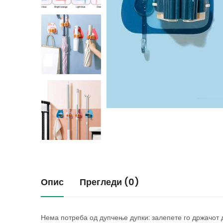
Опис
Прегледи (0)
Нема потреба од дупчење дупки: залепете го држачот д