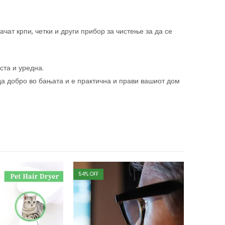
чат крпи, четки и други прибор за чистење за да се
ста и уредна.
а добро во бањата и е практична и прави вашиот дом
54
% OFF
28
% OFF