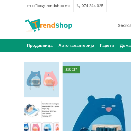
office@trendshop.mk
074 244 925
Продавница
Авто галантерија
Гаџети
Дома
33
% OFF