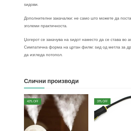
ѕидови.
Дополнителни закачалки: не само што можете да постави
зголеми практичноста.
Џогерот се закачува на ѕидот наместо да се става во а
Симпатична форма на цртан филм: ѕид од метла за др
да изгледа потопол.
Слични производи
43
% OFF
31
% OFF