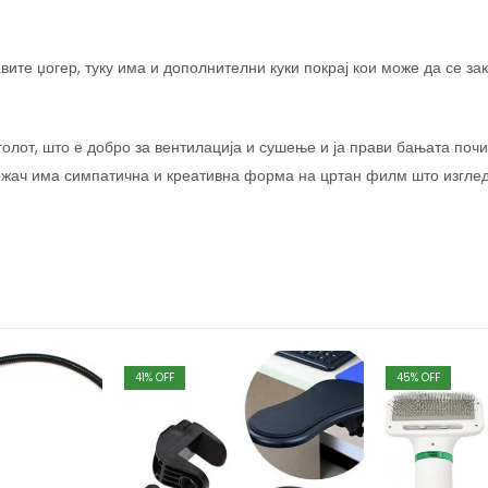
те џогер, туку има и дополнителни куки покрај кои може да се зака
голот, што е добро за вентилација и сушење и ја прави бањата почи
жач има симпатична и креативна форма на цртан филм што изглед
41
% OFF
45
% OFF