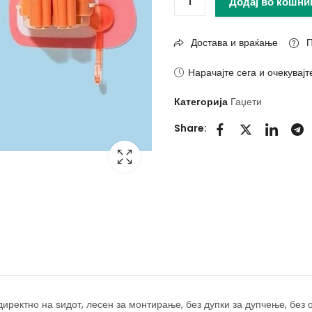
Додај во кошни
Достава и враќање
П
Нарачајте сега и очекувајт
Категорија
Гаџети
Share:
иректно на ѕидот, лесен за монтирање, без дупки за дупчење, без 