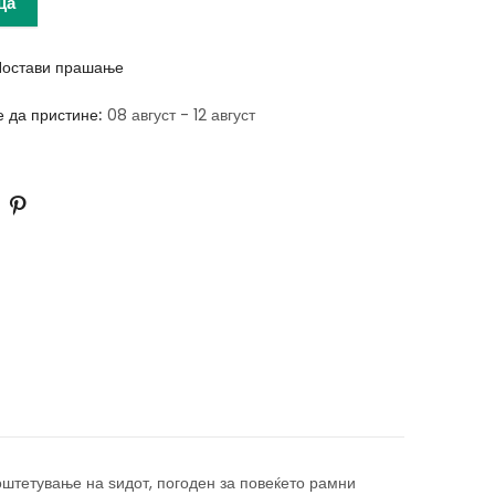
ца
остави прашање
е да пристине:
08 август - 12 август
оштетување на ѕидот, погоден за повеќето рамни