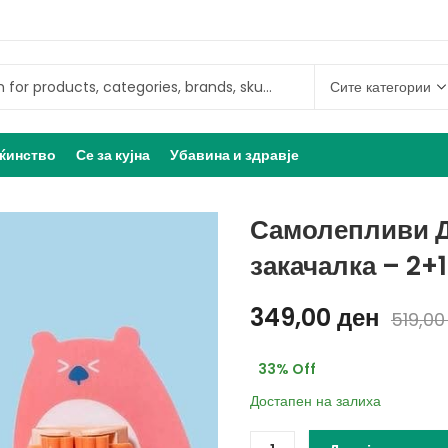
ќинство
Се за кујна
Убавина и здравје
Самолепливи Д
закачалка – 2+
349,00
ден
519,0
33
% Off
Достапен на залиха