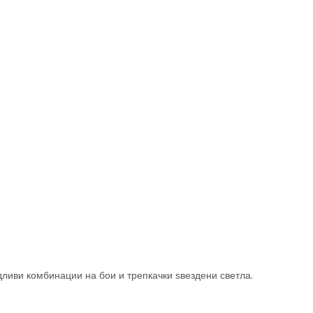
дливи комбинации на бои и трепкачки ѕвездени светла.