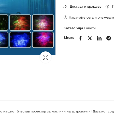
Достава и враќање
П
Нарачајте сега и очекувајт
Категорија
Гаџети
Share:
со нашиот блескав проектор за маглини на астронаути! Дизајнот сод