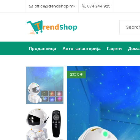
office@trendshop.mk
074 244 925
Продавница
Авто галантерија
Гаџети
Дома
23
% OFF