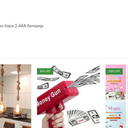
ач бара 2 AAA батерија
51
% OFF
39
% OFF