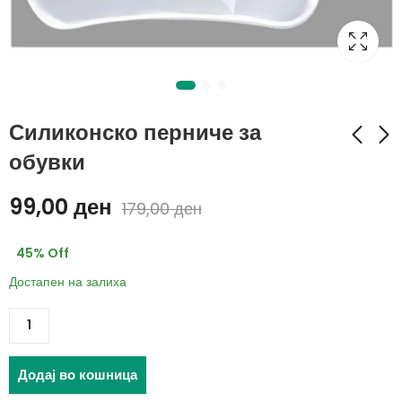
Силиконско перниче за
обувки
Knee Compression
Пегла за коса RAF –
99,00
ден
179,00
ден
Sleeve - Стегач за
45 W
компресија на колено
859,00
ден
799,00
ден
- 1+1 ГРАТИС
45
% Off
979,00
ден
1.440,00
ден
Достапен на залиха
Додај во кошница