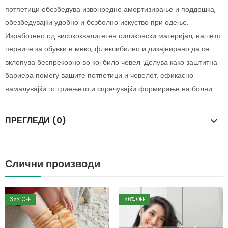
потпетици обезбедува извонредно амортизирање и поддршка,
обезбедувајќи удобно и безболно искуство при одење.
Изработено од висококвалитетен силиконски материјал, нашето
перниче за обувки е меко, флексибилно и дизајнирано да се
вклопува беспрекорно во кој било чевел. Делува како заштитна
бариера помеѓу вашите потпетици и чевелот, ефикасно
намалувајќи го триењето и спречувајќи формирање на болни
ПРЕГЛЕДИ (0)
Слични производи
35
% OFF
56
% OFF