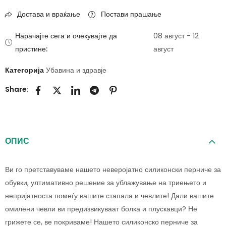
Достава и враќање
Постави прашање
Нарачајте сега и очекувајте да
08 август - 12
пристине:
август
Категорија
Убавина и здравје
Share:
ОПИС
Ви го претставуваме нашето неверојатно силиконски перниче за
обувки, ултимативно решение за ублажување на триењето и
непријатноста помеѓу вашите стапала и чевлите! Дали вашите
омилени чевли ви предизвикуваат болка и плускавци? Не
грижете се, ве покриваме! Нашето силиконско перниче за