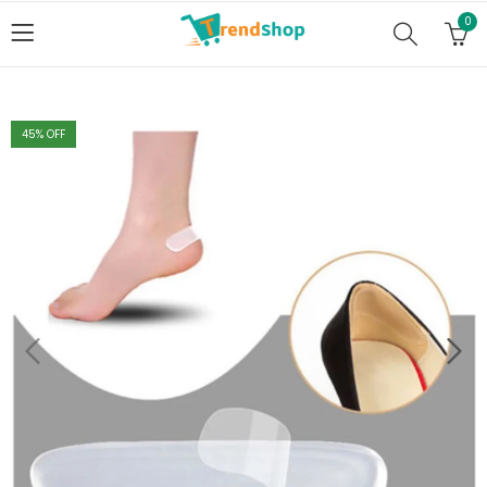
0
45
% OFF