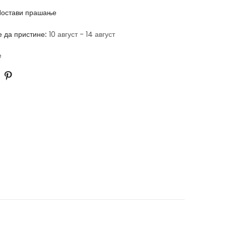
остави прашање
е да пристине:
10 август - 14 август
е