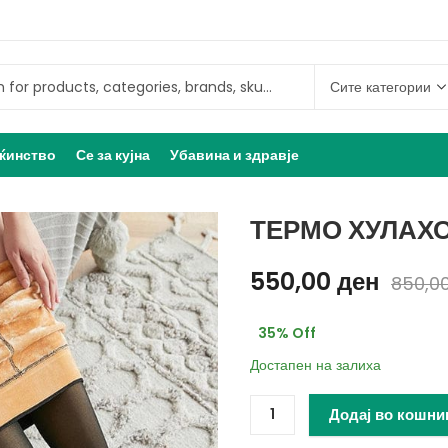
ќинство
Се за кујна
Убавина и здравје
ТЕРМО ХУЛАХ
550,00
ден
850,0
35
% Off
Достапен на залиха
Додај во кошни