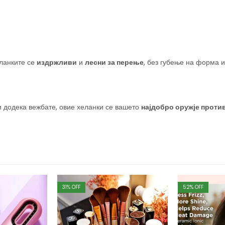
еланките се
издржливи
и
лесни за перење
, без губење на форма и
и додека вежбате, овие хеланки се вашето
најдобро оружје проти
31
% OFF
52
% OFF