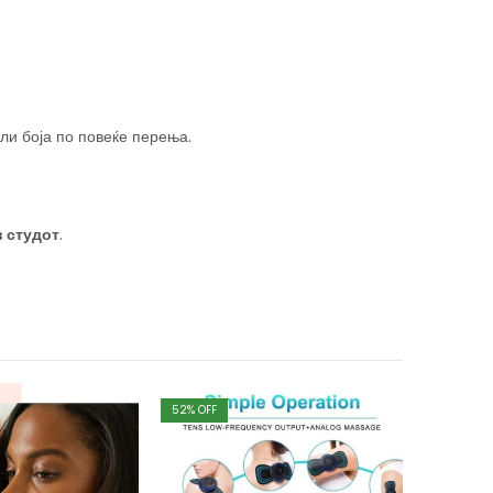
ли боја по повеќе перења.
в студот
.
52
% OFF
34
% OFF