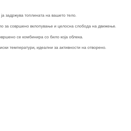
 ја задржува топлината на вашето тело.
ло за совршено вклопување и целосна слобода на движење.
овршено се комбинира со било која облека.
иски температури, идеални за активности на отворено.