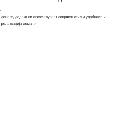
 ✓
е денови, додека ви овозможуваат совршен стил и удобност. ✓
и релаксација дома. ✓