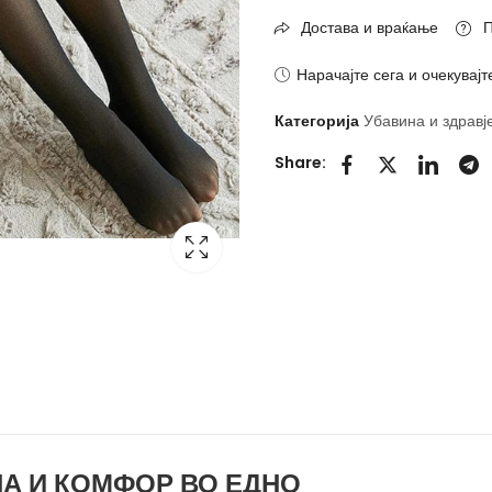
Достава и враќање
П
Нарачајте сега и очекувајт
Категорија
Убавина и здравј
Share:
А И КОМФОР ВО ЕДНО