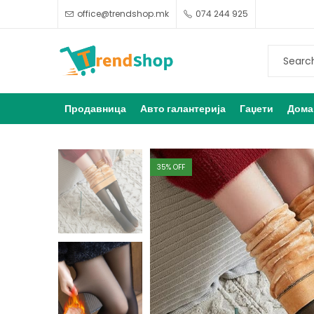
office@trendshop.mk
074 244 925
Продавница
Авто галантерија
Гаџети
Дома
35
% OFF