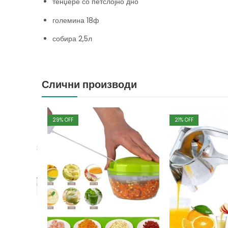
тенџере со петслојно дно
големина 18ф
собира 2,5л
Слични производи
29
% OFF
21
% OFF