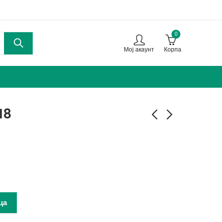
0
Мој акаунт
Корпа
18
Тенџере со рачка 1,5к
Тенџере петслојно
ф18
3,4л ф20
890,00
990,00
ден
ден
ца