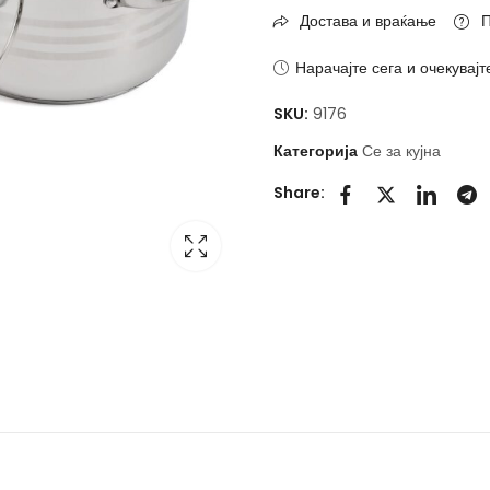
Достава и враќање
П
Нарачајте сега и очекувајт
SKU:
9176
Категорија
Се за кујна
Share: