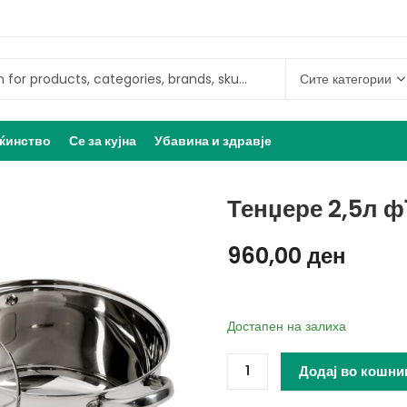
ќинство
Се за кујна
Убавина и здравје
Тенџере 2,5л ф
960,00
ден
Достапен на залиха
Додај во кошни