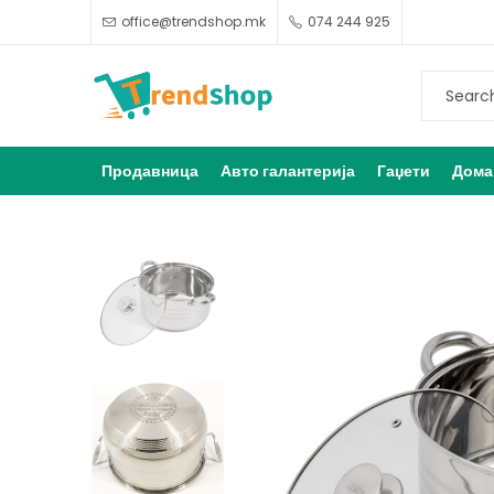
office@trendshop.mk
074 244 925
Продавница
Авто галантерија
Гаџети
Дома