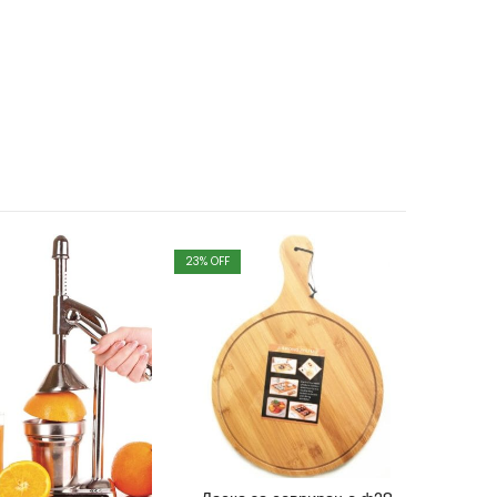
23
% OFF
13
% OFF