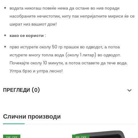
водата никогаш повеќе нема да остане во нив поради
насобраните нечистотии, ниту пак непријатните мириси ќе се
шират низ вашиот дом!
како се користи :
прво истурете околу 50 гр прашок во одводот, а потоа
истурете многу топла вода (околу 1 литар) во одводот.
Почекајте околу 10 минути, а потоа оставете да тече вода.
Ултра брзо и ултра лесно!
ПРЕГЛЕДИ (0)
Слични производи
13
% OFF
41
% OFF