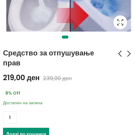
Средство за отпушување
прав
Сталажа за садови
Џогер со прскалка во
219,00
ден
239,00
ден
над миалник црн
кутија
1.350,00
759,00
ден
ден
8
% Off
1.750,00
789,00
ден
ден
Достапен на залиха
Додај во кошница