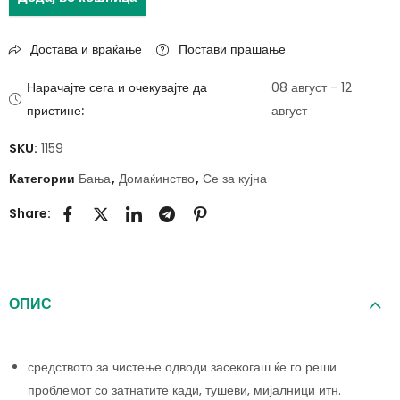
Достава и враќање
Постави прашање
Нарачајте сега и очекувајте да
08 август - 12
пристине:
август
SKU:
1159
Категории
Бања
,
Домаќинство
,
Се за кујна
Share:
ОПИС
средството за чистење одводи засекогаш ќе го реши
проблемот со затнатите кади, тушеви, мијалници итн.