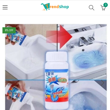
0
8
% OFF