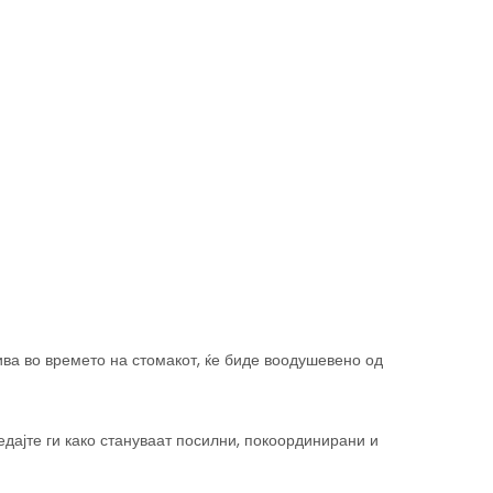
ва во времето на стомакот, ќе биде воодушевено од
едајте ги како стануваат посилни, покоординирани и