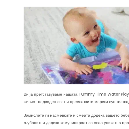
Ви ја претставуваме нашата Tummy Time Water Play M
живиот подводен свет и преслатките морски суштества,
Замислете ги насмевките и смеата додека вашето бебе 
љубопитни додека комуницираат со оваа уникатна про