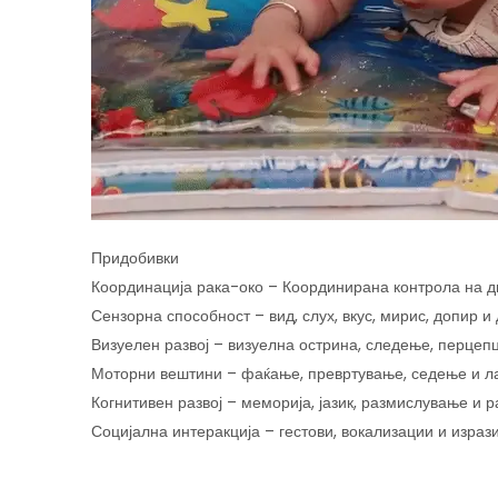
Придобивки
Координација рака-око – Координирана контрола на дв
Сензорна способност – вид, слух, вкус, мирис, допир и
Визуелен развој – визуелна острина, следење, перцеп
Моторни вештини – фаќање, превртување, седење и л
Когнитивен развој – меморија, јазик, размислување и 
Социјална интеракција – гестови, вокализации и изрази