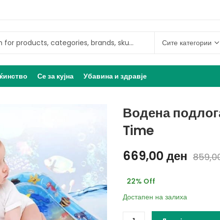
ќинство
Се за кујна
Убавина и здравје
Водена подлог
Time
669,00
ден
859,0
22
% Off
Достапен на залиха