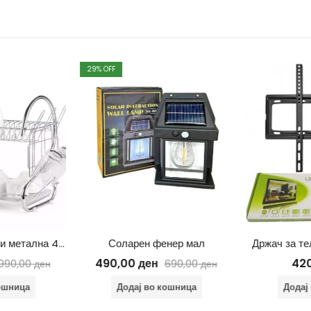
29
% OFF
Сталажа за садови метална 45*11,5*26 cm
Соларен фенер мал
Држач за те
490,00
ден
42
990,00
ден
690,00
ден
ошница
Додај во кошница
Додај