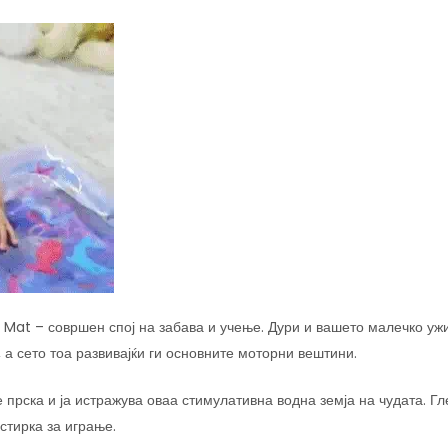
at – совршен спој на забава и учење. Дури и вашето малечко ужи
 а сето тоа развивајќи ги основните моторни вештини.
прска и ја истражува оваа стимулативна водна земја на чудата. Гл
стирка за играње.