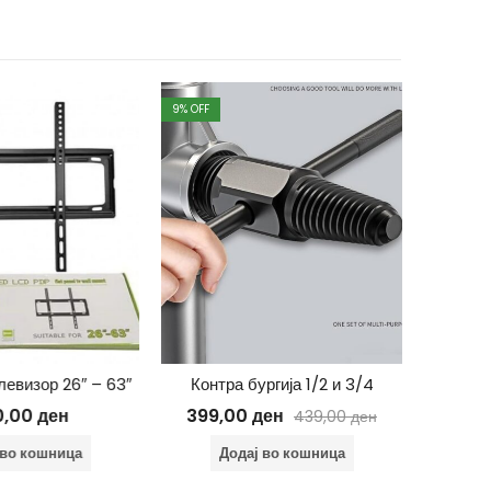
9
% OFF
20
% OFF
левизор 26″ – 63″
Контра бургија 1/2 и 3/4
Елек
0,00
ден
399,00
ден
799
439,00
ден
 во кошница
Додај во кошница
Д