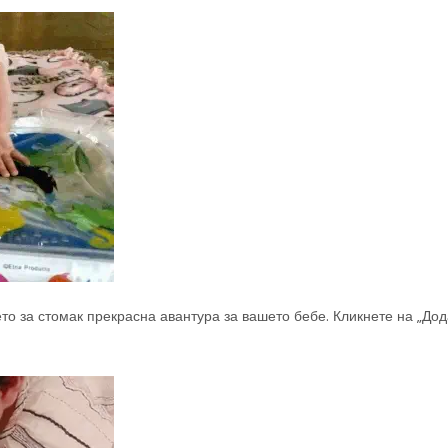
то за стомак прекрасна авантура за вашето бебе. Кликнете на „Дод