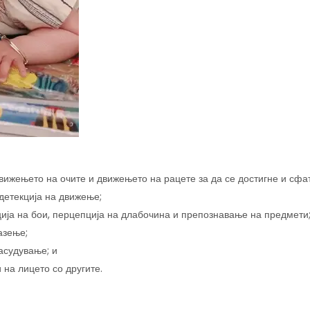
ижењето на очите и движењето на рацете за да се достигне и сфат
 детекција на движење;
ција на бои, перцепција на длабочина и препознавање на предмети
азење;
расудување; и
 на лицето со другите.