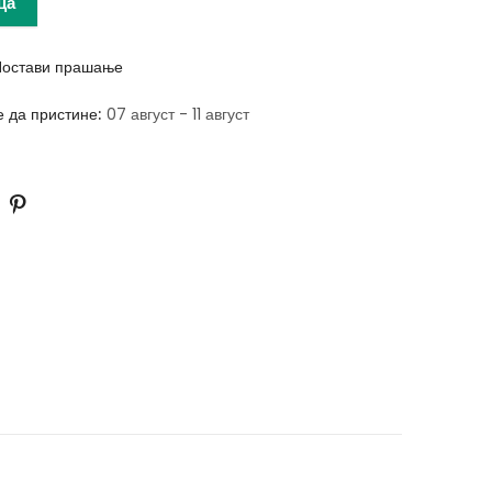
ца
остави прашање
е да пристине:
07 август - 11 август