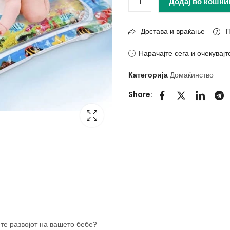
Додај во кошни
Достава и враќање
П
Нарачајте сега и очекувајт
Категорија
Домаќинство
Share:
те развојот на вашето бебе?