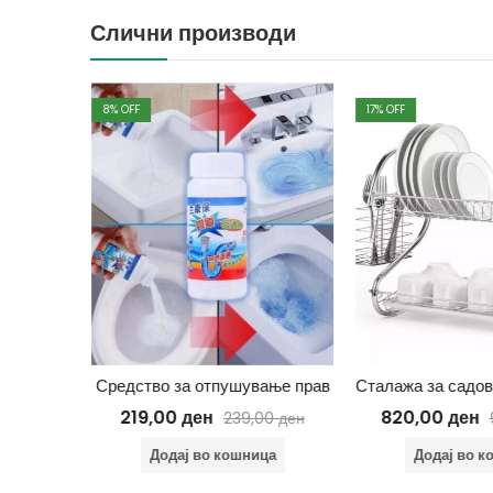
Слични производи
8
% OFF
17
% OFF
афена 2м
Средство за отпушување прав
219,00
ден
820,00
ден
00
ден
239,00
ден
ца
Додај во кошница
Додај во к