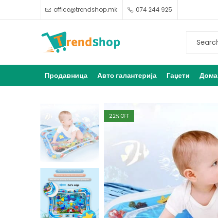
office@trendshop.mk
074 244 925
Продавница
Авто галантерија
Гаџети
Дома
22
% OFF