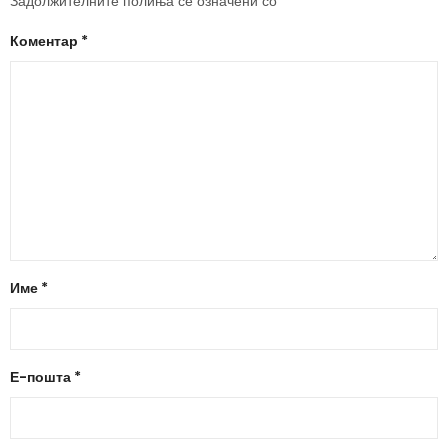
Задолжителните полиња се означени со
*
Коментар
*
Име
*
Е-пошта
*