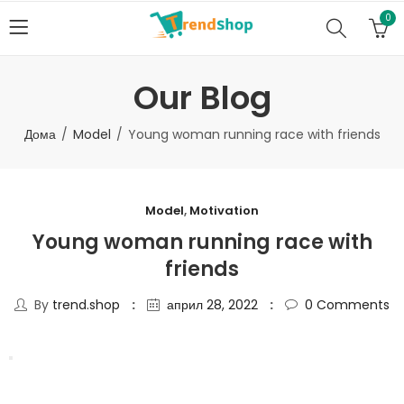
0
Our Blog
Дома
Model
Young woman running race with friends
Model
,
Motivation
Young woman running race with
friends
By
trend.shop
април 28, 2022
0
Comments