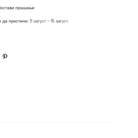
остави прашање
е да пристине:
11 август - 15 август