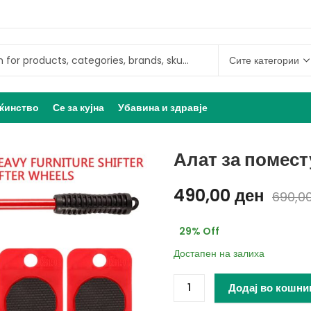
ќинство
Се за кујна
Убавина и здравје
Алат за помест
490,00
ден
690,0
29
% Off
Достапен на залиха
Додај во кошни