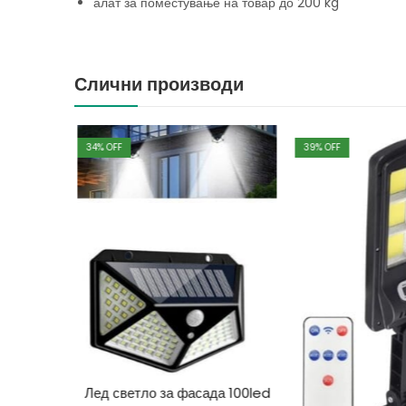
алат за поместување на товар до 200 kg
Слични производи
34
% OFF
39
% OFF
к
Лед светло за фасада 100led
00
ден