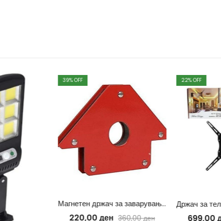
39
% OFF
22
% OFF
Магнетен држач за заварување 12 кг
220,00
ден
699,00
д
360,00
ден