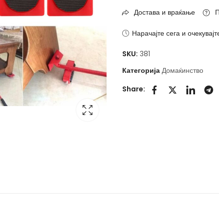
Достава и враќање
П
Нарачајте сега и очекувајт
SKU:
381
Категорија
Домаќинство
Share: