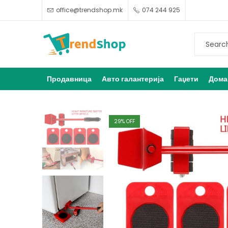
office@trendshop.mk
074 244 925
Продавница
Авто галантерија
Гаџети
Дома
29
% OFF