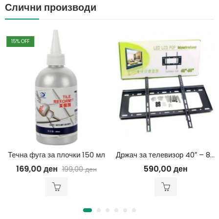
Слични производи
15
% OFF
Течна фуга за плочки 150 мл
Држач за телевизор 40″ – 80″
169,00
ден
590,00
ден
199,00
ден