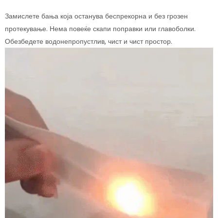
Замислете бања која останува беспрекорна и без грозен
протекување. Нема повеќе скапи поправки или главоболки.
Обезбедете водонепропустлив, чист и чист простор.