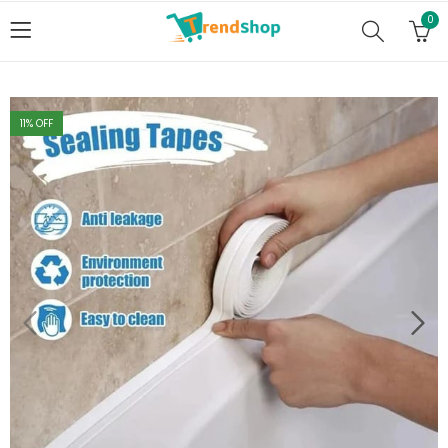
0
11
% OFF