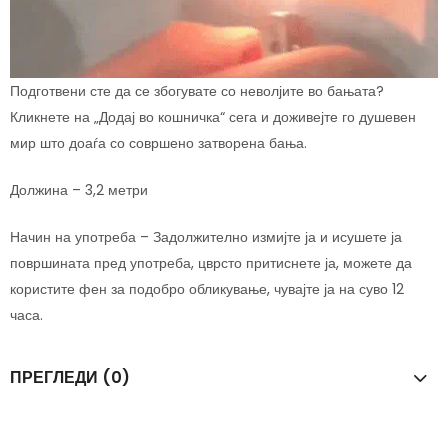
Подготвени сте да се збогувате со неволјите во бањата?
Кликнете на „Додај во кошничка“ сега и доживејте го душевен
мир што доаѓа со совршено затворена бања.
Должина – 3,2 метри
Начин на употреба – Задолжително измијте ја и исушете ја
површината пред употреба, цврсто притиснете ја, можете да
користите фен за подобро обликување, чувајте ја на суво 12
часа.
ПРЕГЛЕДИ (0)