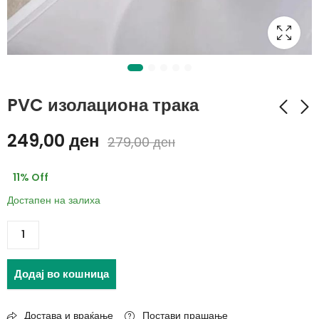
PVC изолациона трака
249,00
ден
279,00
ден
Повеќенамески
LCD Таблет за
заштитни кеси со
цртање
11
% Off
ластик за зачувуње
299,00
ден
299,00
ден
на храна - 100
Достапен на залиха
549,00
ден
369,00
ден
Парчиња
Додај во кошница
Достава и враќање
Постави прашање