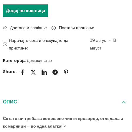
Додај во кошница
Достава и враќање
Постави прашање
Нарачајте сега и очекувајте да
09 август - 13
пристине:
август
Категорија
Домаќинство
Share:
ОПИС
Се што ви треба за совршено чисти прозорци, огледала и
комарници – во една алатка!
✓