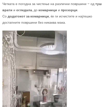
Четката е погодна за чистење на различни површини – од
туш
врати
и
огледала
, до
комарници
и
прозорци
.
Со
додатокот за комарници
, ќе ги исчистите и најтешко
достапните површини без никаква мака.