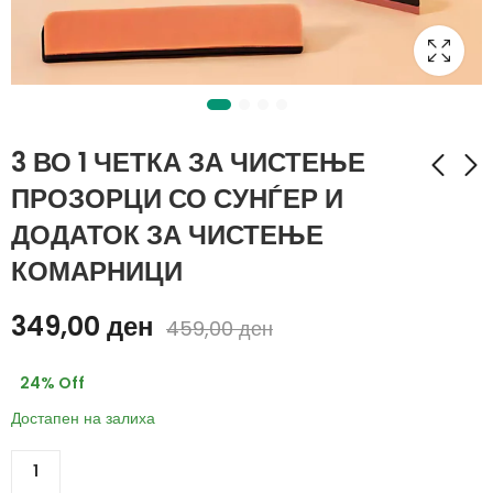
3 ВО 1 ЧЕТКА ЗА ЧИСТЕЊЕ
ПРОЗОРЦИ СО СУНЃЕР И
ДОДАТОК ЗА ЧИСТЕЊЕ
MINI MOP 1+1 ГРАТИС
САМОЛЕПЛИВИ
АГОЛНИ СТАЛАЖИ
КОМАРНИЦИ
399,00
ден
ЗА БАЊА
399,00
ден
769,00
ден
349,00
ден
599,00
ден
459,00
ден
24
% Off
Достапен на залиха