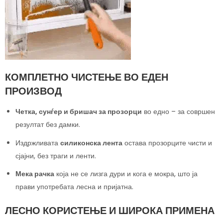
КОМПЛЕТНО ЧИСТЕЊЕ ВО ЕДЕН
ПРОИЗВОД
Четка, сунѓер и бришач за прозорци
во едно – за совршен
резултат без дамки.
Издржливата
силиконска лента
остава прозорците чисти и
сјајни, без траги и ленти.
Мека рачка
која не се лизга дури и кога е мокра, што ја
прави употребата лесна и пријатна.
ЛЕСНО КОРИСТЕЊЕ И ШИРОКА ПРИМЕНА