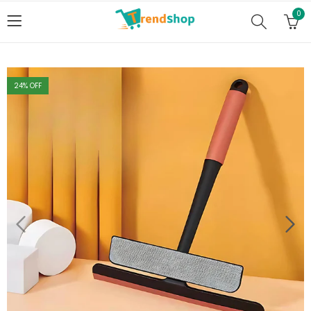
0
24
% OFF