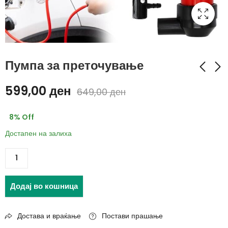
Пумпа за преточување
599,00
ден
649,00
ден
Алат за поместување
Течна фуга за плочки
на товар
150 мл
8
% Off
490,00
169,00
ден
ден
Достапен на залиха
690,00
199,00
ден
ден
Додај во кошница
Достава и враќање
Постави прашање