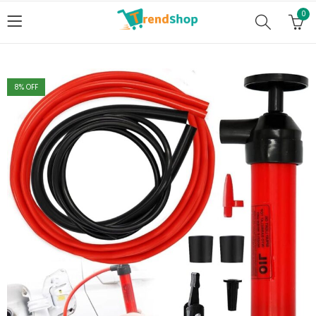
0
8
% OFF