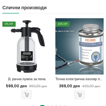
Слични производи
31
% OFF
26
% OFF
2L рачна пумпа за пена
Течна електрична изолир лента
599,00
ден
369,00
ден
869,00
ден
499,00
ден