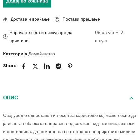
Додај во кошница
Достава и враќање
Постави прашање
Нарачајте сега и очекувајте да
08 август - 12
пристине:
август
Категорија
Домаќинство
Share:
ОПИС
Овој уред е едноставен и лесен за користење кој може лесно да
ја испегла облеката направена од секаков вид ткаенина, завеси
и постелнина, да помогне да се отстранат непријатните мириси
од работите и да се исчистат тапациран мебел и теписи.