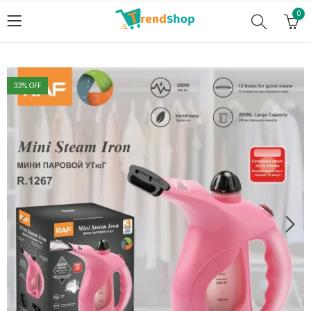
0
33
% OFF