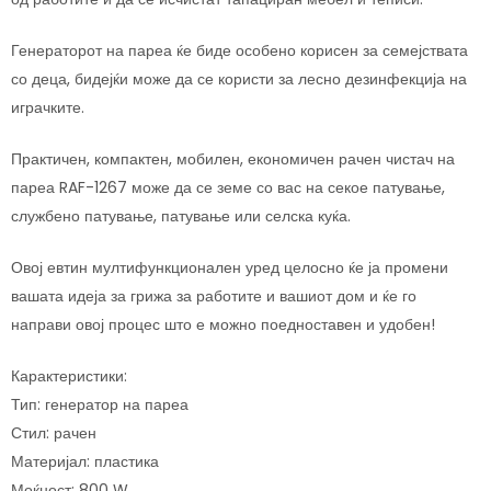
Генераторот на пареа ќе биде особено корисен за семејствата
со деца, бидејќи може да се користи за лесно дезинфекција на
играчките.
Практичен, компактен, мобилен, економичен рачен чистач на
пареа RAF-1267 може да се земе со вас на секое патување,
службено патување, патување или селска куќа.
Овој евтин мултифункционален уред целосно ќе ја промени
вашата идеја за грижа за работите и вашиот дом и ќе го
направи овој процес што е можно поедноставен и удобен!
Карактеристики:
Тип: генератор на пареа
Стил: рачен
Материјал: пластика
Моќност: 800 W