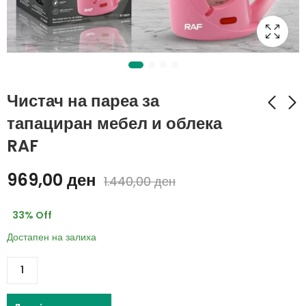
Чистач на пареа за
тапациран мебел и облека
RAF
Штитник за провев за
УНИВЕРЗАЛНА
врати и прозорци (1+1
СТАЛАЖА ЗА
969,00
ден
ГРАТИС)
ТОАЛЕТ
1.440,00
ден
33
% Off
Достапен на залиха