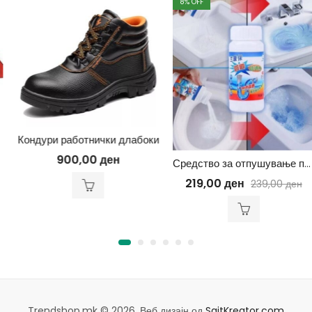
8
% OFF
Кондури работнички длабоки
900,00
ден
Средство за отпушување прав
219,00
ден
239,00
ден
Trendshop.mk © 2026. Веб дизајн од
SajtKreator.com