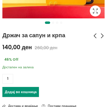
Држач за сапун и крпа
140,00
ден
260,00
ден
Двострана нано
Електричен тостер -
трака (1+1 Гратис)
скара – 1000 W
46
% Off
499,00
1.560,00
ден
ден
Достапен на залиха
899,00
2.200,00
ден
ден
Додај во кошница
Достава и враќање
Постави прашање