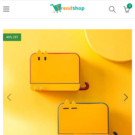
0
46
% OFF