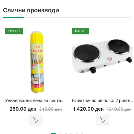
Слични производи
26
% OFF
13
% OFF
Универзална пена за чистење 650ml
Електрично решо со 2 рингли 2000w
250,00
ден
1.420,00
ден
340,00
ден
1.640,00
ден