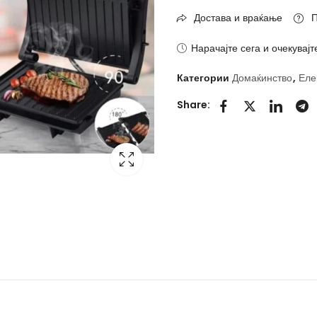
Достава и враќање
П
Нарачајте сега и очекувајт
Категории
Домаќинство
,
Еле
Share: