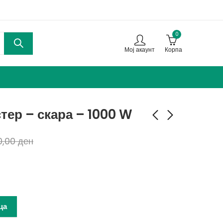
0
Мој акаунт
Корпа
тер – скара – 1000 W
0,00
ден
Држач за сапун и
Пластична четка за
крпа
чистење(1+1)
140,00
199,00
ден
ден
260,00
259,00
ден
ден
ца