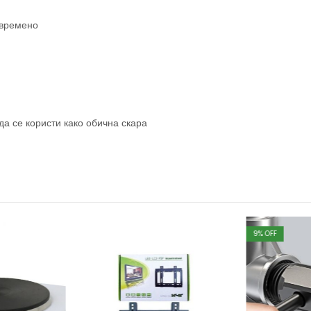
овремено
да се користи како обична скара
9
% OFF