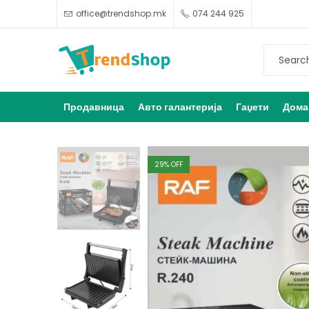
office@trendshop.mk
074 244 925
Продавница
Авто галантерија
Гаџети
Дома
29
% OFF