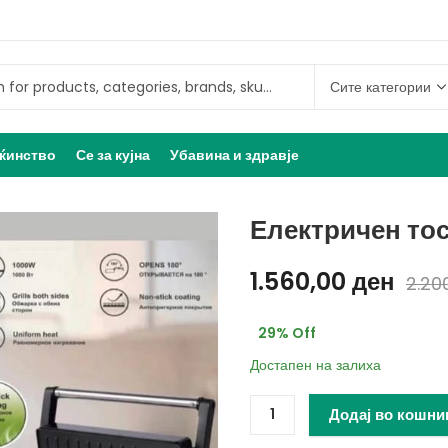
ќинство
Се за кујна
Убавина и здравје
Електричен тос
1.560,00
ден
2.20
29
% Off
Достапен на залиха
Додај во кошни