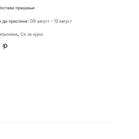
остави прашање
е да пристине:
09 август - 13 август
ктроника
,
Се за кујна