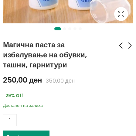
Магична паста за
избелување на обувки,
ташни, гарнитури
Стаклена чаша со
Електрично ѓезве RAF
вакум капак и
769,00
ден
250,00
ден
стаклена сламка (1+1
350,00
ден
469,00
ден
940,00
ден
ГРАТИС)
689,00
ден
29
% Off
Достапен на залиха