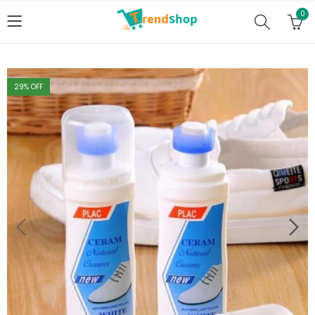
0
29
% OFF