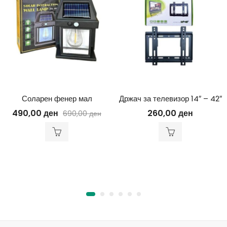
Соларен фенер мал
Држач за телевизор 14″ – 42″
490,00
ден
260,00
ден
690,00
ден