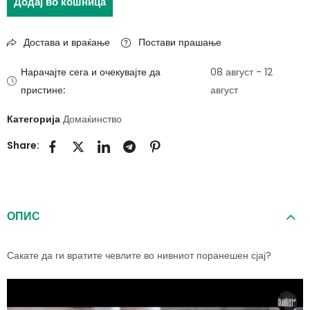
Додај во кошница
Достава и враќање
Постави прашање
Нарачајте сега и очекувајте да
08 август - 12
пристине:
август
Категорија
Домаќинство
Share:
ОПИС
Сакате да ги вратите чевлите во нивниот поранешен сјај?