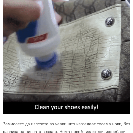
Замислете да излезете во чевли што изгледаат сосема нови, без
разлика на нивната возраст. Нема повеќе излитени, изгребани