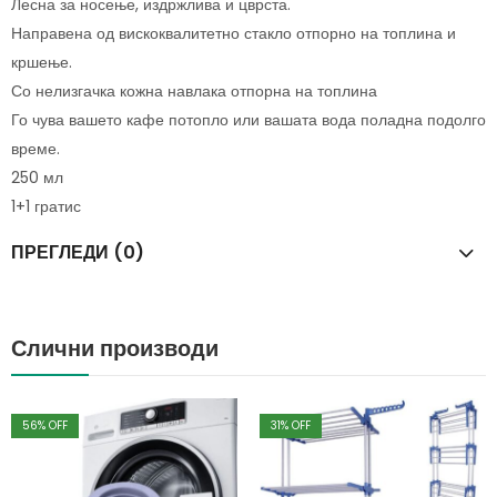
Лесна за носење, издржлива и цврста.
Направена од вискоквалитетно стакло отпорно на топлина и
кршење.
Со нелизгачка кожна навлака отпорна на топлина
Го чува вашето кафе потопло или вашата вода поладна подолго
време.
250 мл
1+1 гратис
ПРЕГЛЕДИ (0)
Слични производи
56
% OFF
31
% OFF