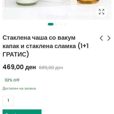
Стаклена чаша со вакум
капак и стаклена сламка (1+1
ГРАТИС)
Флексибилен додаток
Магична паста за
за чешми со филтер
избелување на
469,00
ден
и засилувач на
обувки, ташни,
689,00
ден
200,00
250,00
ден
ден
притисок
гарнитури
280,00
350,00
ден
ден
32
% Off
Достапен на залиха