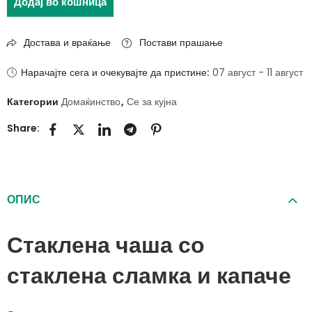
Додај во кошница
Достава и враќање
Постави прашање
Нарачајте сега и очекувајте да пристине:
07 август - 11 август
Категории
Домаќинство
,
Се за кујна
Share:
ОПИС
Стаклена чаша со
стаклена сламка и капаче