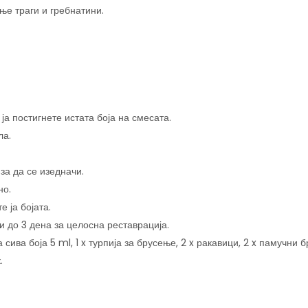
ње траги и гребнатини.
ја постигнете истата боја на смесата.
ла.
за да се изедначи.
но.
 ја бојата.
 и до 3 дена за целосна реставрација.
 сива боја 5 ml, 1 x турпија за брусење, 2 x ракавици, 2 x памучни б
.