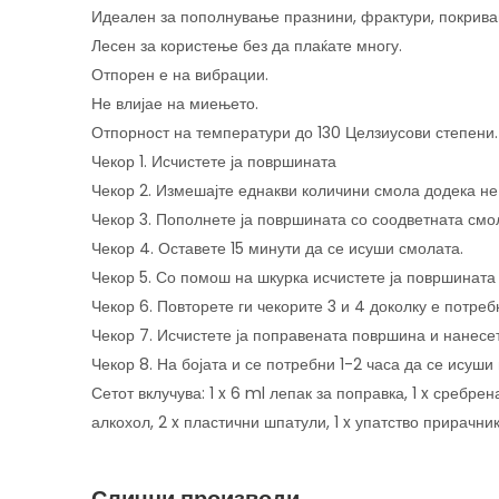
Идеален за пополнување празнини, фрактури, покрива
Лесен за користење без да плаќате многу.
Отпорен е на вибрации.
Не влијае на миењето.
Отпорност на температури до 130 Целзиусови степени.
Чекор 1. Исчистете ја површината
Чекор 2. Измешајте еднакви количини смола додека не 
Чекор 3. Пополнете ја површината со соодветната смо
Чекор 4. Оставете 15 минути да се исуши смолата.
Чекор 5. Со помош на шкурка исчистете ја површината 
Чекор 6. Повторете ги чекорите 3 и 4 доколку е потреб
Чекор 7. Исчистете ја поправената површина и нанесете
Чекор 8. На бојата и се потребни 1-2 часа да се исуши
Сетот вклучува: 1 x 6 ml лепак за поправка, 1 x сребрена
алкохол, 2 x пластични шпатули, 1 x упатство прирачник
Слични производи