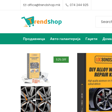
office@trendshop.mk
074 244 925
Продавница
Авто галантерија
Гаџети
Дома
52
% OFF