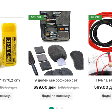
52
% OFF
8
% OFF
6*43*0,2 cm
9 делен микрофибер сет
Пумпа з
699,00
ден
599,00
д
190,00
ден
1.450,00
ден
ошница
Додај во кошница
Додај