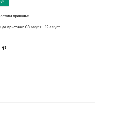
ца
остави прашање
е да пристине:
08 август - 12 август