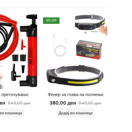
41
% OFF
43
% OFF
а преточување
Фенер за глава на полнење
Држа
ен
380,00
ден
399
649,00
ден
640,00
ден
 во кошница
Додај во кошница
Д