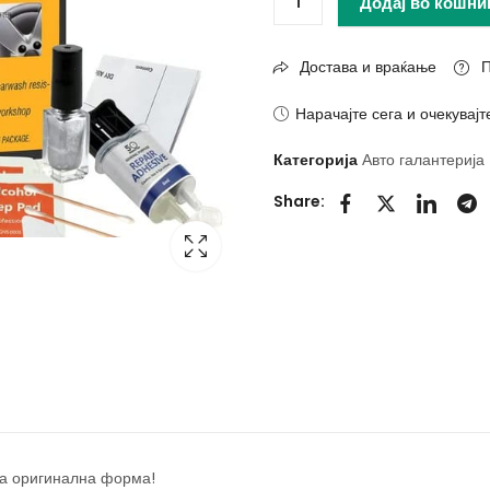
Додај во кошни
Достава и враќање
П
Нарачајте сега и очекувајт
Категорија
Авто галантерија
Share:
та оригинална форма!