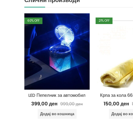
60
% OFF
21
% OFF
Комплетен сет за кожен ентериер
LED Пепелник за автомобил
Крпа за кола 6
399,00
ден
150,00
ден
9,00
ден
999,00
ден
ца
Додај во кошница
Додај во к