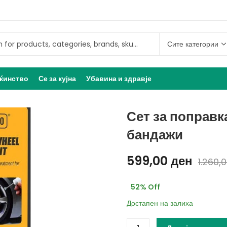
ќинство
Се за кујна
Убавина и здравје
Сет за поправк
бандажи
599,00
ден
1.260,
52
% Off
Достапен на залиха