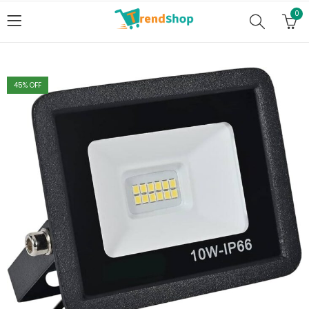
0
45
% OFF