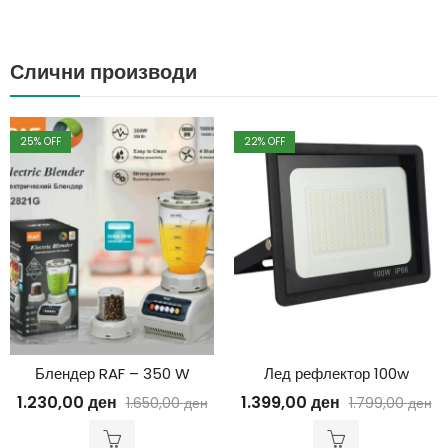
Слични производи
25
% OFF
22
% OFF
Блендер RAF – 350 W
Лед рефлектор 100w
1.230,00
ден
1.399,00
ден
1.650,00
ден
1.799,00
ден