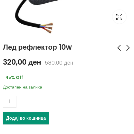
Лед рефлектор 10w
320,00
ден
580,00
ден
Држач за телевизор
Лед рефлектор со
14" - 42"
сензор 30w
45
% Off
260,00
1.099,00
ден
ден
Достапен на залиха
1.399,00
ден
Додај во кошница