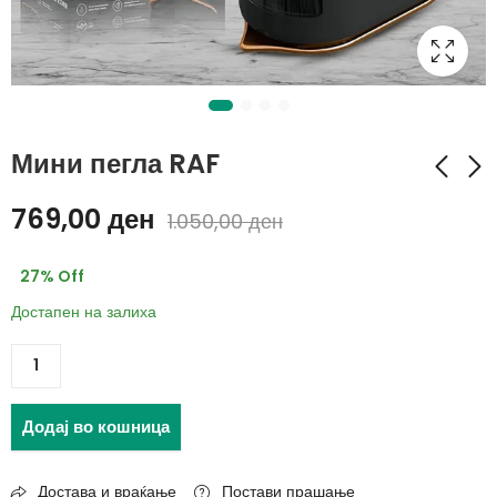
Мини пегла RAF
769,00
ден
1.050,00
ден
Метална закачалка
Баланс велосипед за
на за врата - HOME
деца
27
% Off
И BATH
1.859,00
ден
449,00
ден
Достапен на залиха
3.359,00
ден
660,00
ден
Додај во кошница
Достава и враќање
Постави прашање