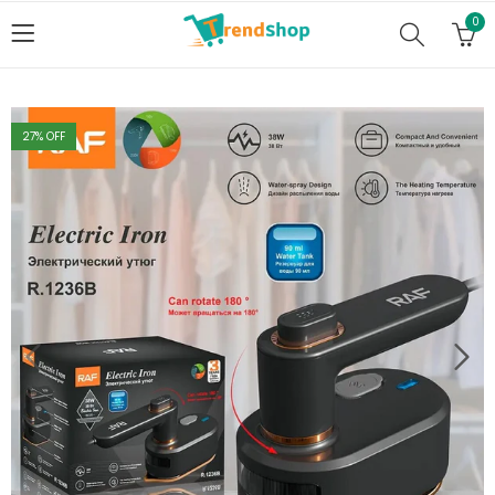
0
27
% OFF