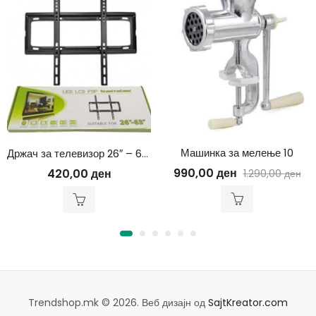
Машинка за мелење 10
Држач за телевизор 26″ – 63″
990,00
ден
420,00
ден
1.290,00
ден
Trendshop.mk © 2026. Веб дизајн од
SajtKreator.com