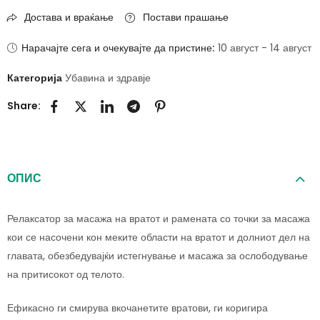
Достава и враќање
Постави прашање
Нарачајте сега и очекувајте да пристине:
10 август - 14 август
Категорија
Убавина и здравје
Share:
ОПИС
Релаксатор за масажа на вратот и рамената со точки за масажа
кои се насочени кон меките области на вратот и долниот дел на
главата, обезбедувајќи истегнување и масажа за ослободување
на притисокот од телото.
Ефикасно ги смирува вкочанетите вратови, ги коригира