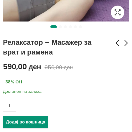
Релаксатор – Масажер за
врат и рамена
2 ВО 1 На-но
One Step 2 во 1
590,00
ден
950,00
ден
епилатор и турпија за
Четка за коса
пети 1+1 ГРАТИС
650,00
ден
599,00
ден
38
% Off
1.350,00
ден
890,00
ден
Достапен на залиха
Додај во кошница