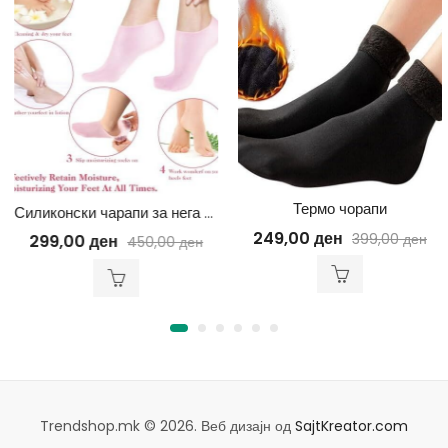
Термо чорапи
Силиконски чарапи за нега на стапало
249,00
ден
399,00
ден
299,00
ден
450,00
ден
Trendshop.mk © 2026. Веб дизајн од
SajtKreator.com