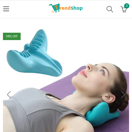
0
38
% OFF