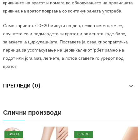
кривините на вратот и помага во обновувањето на правилната
кривина на вратот поврзана со континуираната употреба.
Само користете 10-20 минути на ден, нежно истегнете се,
опуштете се и подмладете ги вратот и рамената каде било,
зајакнете ја циркулацијата. Поставете ја оваа хиропрактичка
перница за усогласување на цервикалниот ‘рбет рамно на
подот или јога мат, легнете, а потоа ставете го уредот под
вратот.
ПРЕГЛЕДИ (0)
Слични производи
34
% OFF
38
% OFF