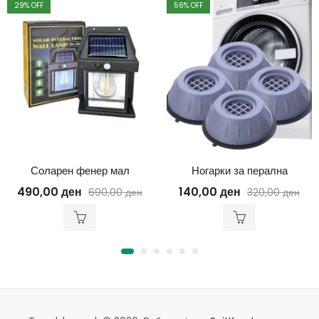
29
% OFF
56
% OFF
Соларен фенер мал
Ногарки за перална
490,00
ден
140,00
ден
690,00
ден
320,00
ден