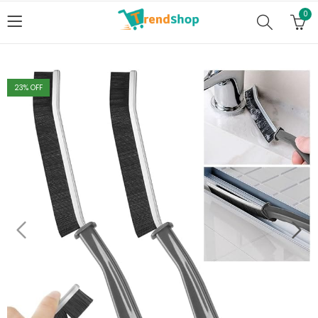
0
23
% OFF