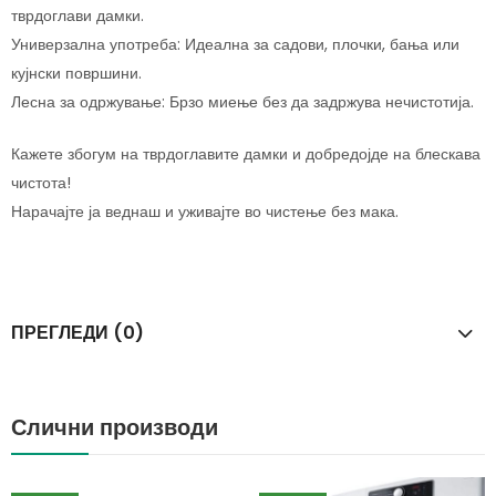
тврдоглави дамки.
Универзална употреба: Идеална за садови, плочки, бања или
кујнски површини.
Лесна за одржување: Брзо миење без да задржува нечистотија.
Кажете збогум на тврдоглавите дамки и добредојде на блескава
чистота!
Нарачајте ја веднаш и уживајте во чистење без мака.
ПРЕГЛЕДИ (0)
Слични производи