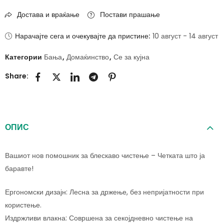
Достава и враќање
Постави прашање
Нарачајте сега и очекувајте да пристине:
10 август - 14 август
Категории
Бања
,
Домаќинство
,
Се за кујна
Share:
ОПИС
Вашиот нов помошник за блескаво чистење – Четката што ја
баравте!
Ергономски дизајн: Лесна за држење, без непријатности при
користење.
Издржливи влакна: Совршена за секојдневно чистење на