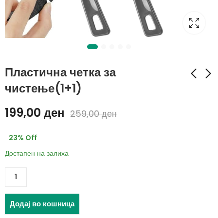
Пластична четка за
чистење(1+1)
Електричен тостер -
GROOMING СЕТ - 5
199,00
ден
259,00
ден
скара – 1000 W
ПАРЧИЊА
1.560,00
719,00
ден
ден
23
% Off
2.200,00
1.499,00
ден
ден
Достапен на залиха
Додај во кошница