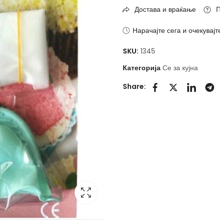
Достава и враќање
П
Нарачајте сега и очекувајт
SKU:
1345
Категорија
Се за кујна
Share: