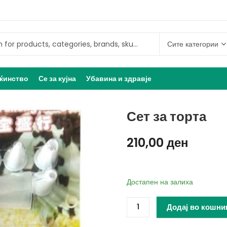
ќинство
Се за кујна
Убавина и здравје
Сет за торта
210,00
ден
Достапен на залиха
Додај во кошни