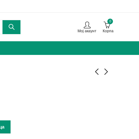
0
Мој акаунт
Корпа
Крпа за цедење
Апарат за лепење на
38*50
кесиња
190,00
99,00
ден
ден
ца