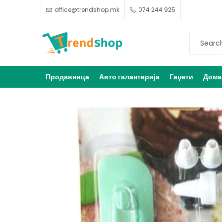
office@trendshop.mk
074 244 925
Продавница
Авто галантерија
Гаџети
Дома