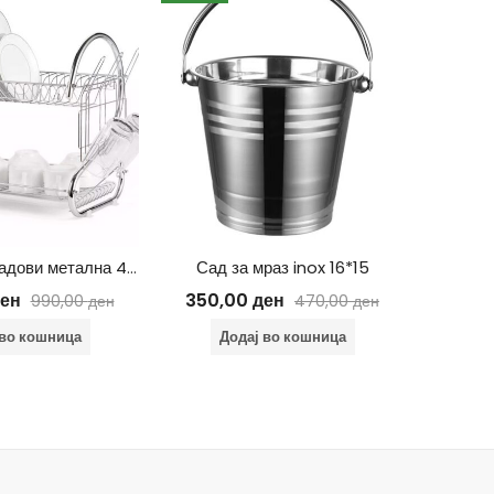
Пек
Д
Сталажа за садови метална 45*11,5*26 cm
Сад за мраз inox 16*15
ен
350,00
ден
990,00
ден
470,00
ден
 во кошница
Додај во кошница