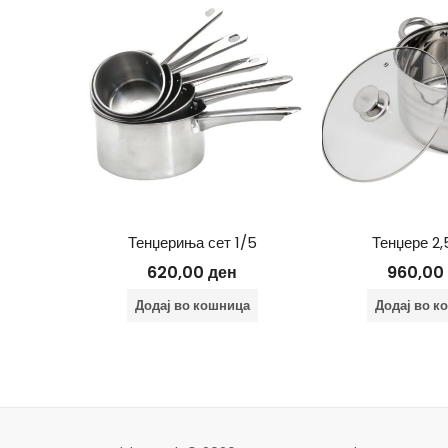
34*24
Тенџериња сет 1/5
Тенџере 2,
620,00
ден
960,00
00
ден
е
Додај во кошница
Додај во к