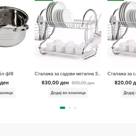
5л ф18
Сталажа за садови метална 36*11*25 cm
ден
630,00
ден
820,00
д
890,00
ден
ошница
Додај во кошница
Додај