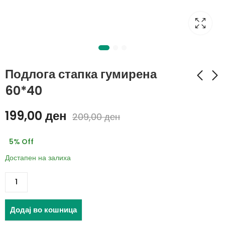
Подлога стапка гумирена
60*40
Корпа за играчки
Подлога стапка за
199,00
ден
209,00
ден
45*45
пред врата 60*40
200,00
260,00
ден
ден
5
% Off
Достапен на залиха
Додај во кошница