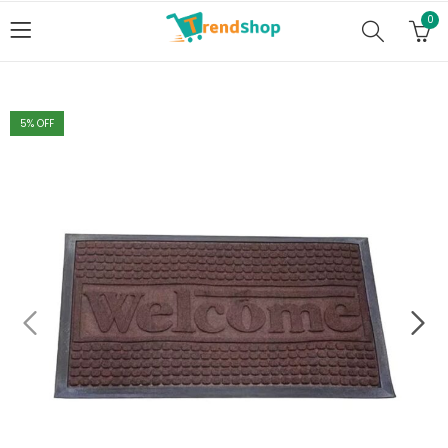
0
5
% OFF