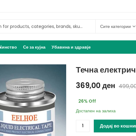
ќинство
Се за кујна
Убавина и здравје
Течна електрич
369,00
ден
499,0
26
% Off
Достапен на залиха
Додај во кошни