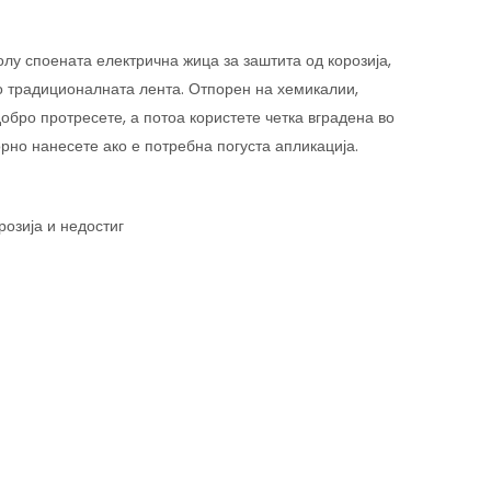
олу споената електрична жица за заштита од корозија,
ко традиционалната лента. Отпорен на хемикалии,
добро протресете, а потоа користете четка вградена во
орно нанесете ако е потребна погуста апликација.
озија и недостиг