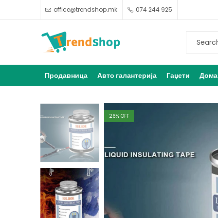
office@trendshop.mk
074 244 925
Продавница
Авто галантерија
Гаџети
Дома
26
% OFF