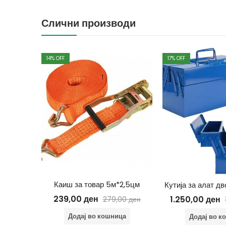
Слични производи
14
% OFF
17
% OFF
Растворливи таблети за средство за чистење стакла
Каиш за товар 5м*2,5цм
Кутија за алат д
239,00
ден
1.250,00
ден
00
ден
279,00
ден
ца
Додај во кошница
Додај во к