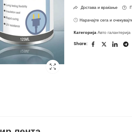
Достава и враќање
П
Нарачајте сега и очекувајт
Категорија
Авто галантерија
Share:
ир лента