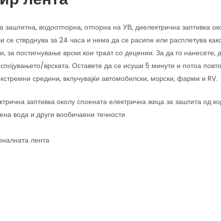
а заштитна, водоотпорна, отпорна на УВ, диелектрична заптивка ок
ши се стврднува за 24 часа и нема да се расипе или расплетува ка
, за постигнување врски кои траат со децении. За да го нанесете, 
 спојувањето/врската. Оставете да се исуши 5 минути и потоа повт
стремни средини, вклучувајќи автомобилски, морски, фарми и RV.
трична заптивка околу споената електрична жица за заштита од кор
ена вода и други вообичаени течности
оналната лента