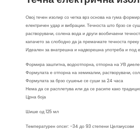
Овој течен изолир со четка врз основа на гума формир
електричен удар и вибрации. Течноста што брзо се су
растворувачи, солена вода и други вообичаени течности
капачето за слободно да ја премачкате течноста преку
Идеален за внатрешна и надворешна употреба и под ек
Формира заштитна, водоотпорна, отпорна на УВ диелек
Формулата е отпорна на хемикалии, растворувачи, сол
Формулата за брзо сушење се суши за 24 часа
Нема да се расплетува или да се расипе како традици
Црна боја
Шише од 125 мл
Температурен опсег: -34 до 93 степени Целзиусови