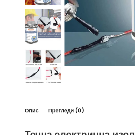
Опис
Прегледи (0)
Течна електрична изол