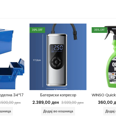
39
% OFF
35
% OFF
воделна 34*17
Батериски копресор
2.389,00
ден
360,00
1.500,00
ден
3.939,00
ден
ошница
Додај во кошница
Додај