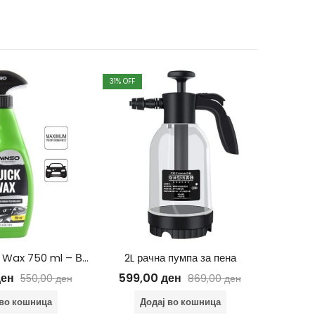
31
% OFF
13
% OFF
Кл
WINSO Quick Wax 750 ml – Восок за автомобили
2L рачна пумпа за пена
590
ден
599,00
ден
550,00
ден
869,00
ден
Д
 во кошница
Додај во кошница