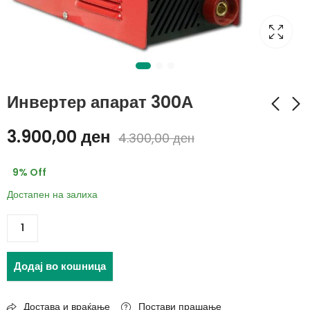
Инвертер апарат 300А
3.900,00
ден
4.300,00
ден
Лед рефлектор 30w
Машинка за мелење
10
560,00
ден
9
% Off
990,00
ден
680,00
ден
Достапен на залиха
1.290,00
ден
Додај во кошница
Достава и враќање
Постави прашање