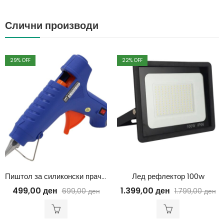
Слични производи
29
% OFF
22
% OFF
Пиштол за силиконски прачки 100w
Лед рефлектор 100w
499,00
ден
1.399,00
ден
699,00
ден
1.799,00
ден