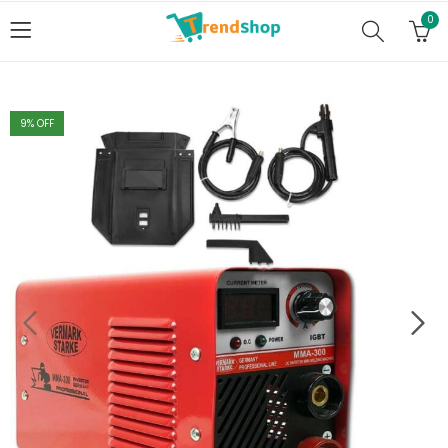
0
9
% OFF