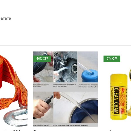
ратата
40
% OFF
21
% OFF