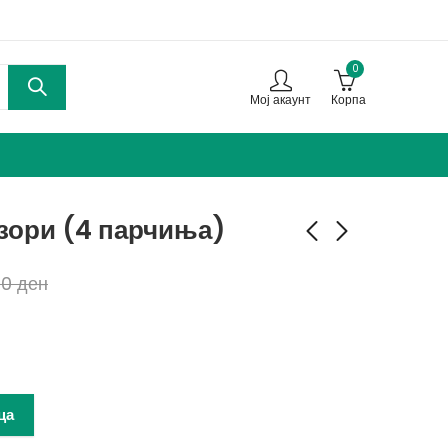
0
Мој акаунт
Корпа
зори (4 парчиња)
00
ден
АВТОМАТСКИ
Ролетна за заштита
ЗАТВОРАЧ ЗА ВРАТИ
од сонце за возила
369,00
849,00
ден
ден
510,00
1.259,00
ден
ден
ца