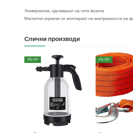
Универзални, одговараат на сите возила
Магнетни корнези се монтираат на внатрешноста на в
Слични производи
31
% OFF
10
% OFF