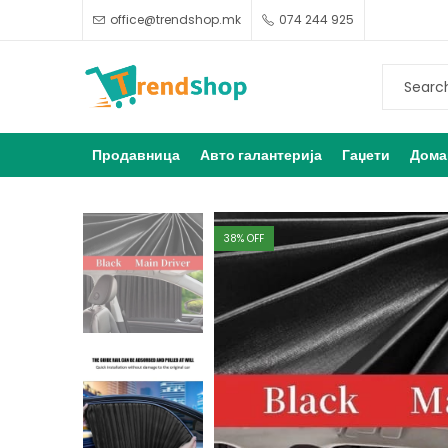
office@trendshop.mk
074 244 925
Продавница
Авто галантерија
Гаџети
Дома
38
% OFF