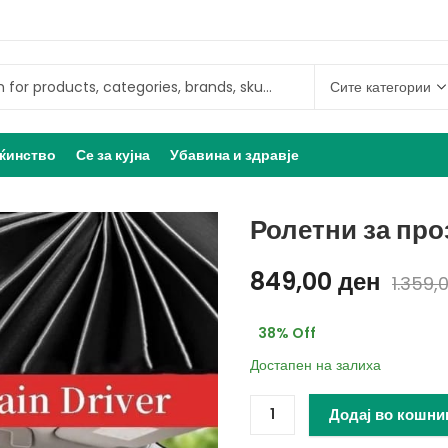
ќинство
Се за кујна
Убавина и здравје
Ролетни за про
849,00
ден
1.359,
38
% Off
Достапен на залиха
Додај во кошни