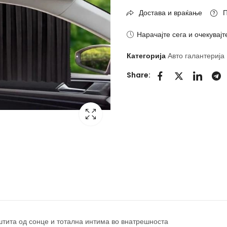
Достава и враќање
П
Нарачајте сега и очекувајт
Категорија
Авто галантерија
Share:
штита од сонце и тотална интима во внатрешноста