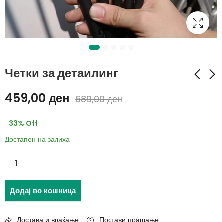
Четки за детаилинг
459,00
ден
689,00
ден
XL Микрофибер крпи
XXL микрофибер
(1+1 ГРАТИС)
крпа
33
% Off
399,00
399,00
ден
ден
Достапен на залиха
699,00
669,00
ден
ден
Додај во кошница
Достава и враќање
Постави прашање