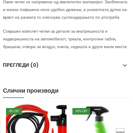
Овие четки се направени од квалитетен материјал. Заоблената
и мазна површина носи удобно држење, а уникатната дупка на
врвот на рачката го олеснува суспендирањето по употреба
Совршен комплет четки за детали за внатрешноста и
надворешноста на автомобилот, тркала, контролни табли,
бришачи, отвори за воздух, очила, седишта и други мали места
ПРЕГЛЕДИ (0)
Слични производи
8
% OFF
35
% OFF