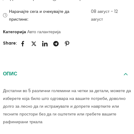
Нарачајте сега и очекувајте да
08 август - 12
пристине:
август
Категорија
Авто галантерија
Share:
ОПИС
Достапни во 5 различни големини на четки за детали, можете да
изберете која било што одговара на вашите потреби, доволно
долго за лесно да ги истражувате и допрете навртките или
тесните простори без да ги оштетите или гребете вашите
рафинирани тркала