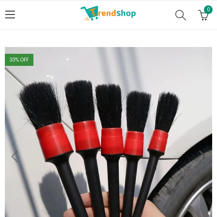
0
33
% OFF