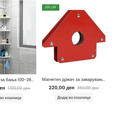
39
% OFF
26
% OFF
Магнетен држач за заварување 12 кг
Ќош сталажа за бања 100-260cm
220,00
ден
ен
250
360,00
ден
1.100,00
ден
Додај во кошница
 во кошница
Д