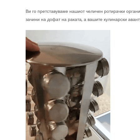
Ви го претставуваме нашиот челичен ротирачки организ
зачини на дофат на раката, а вашите кулинарски авант