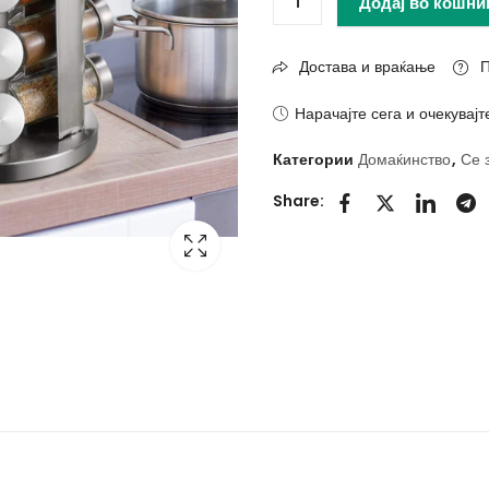
Додај во кошни
Достава и враќање
П
Нарачајте сега и очекувајт
Категории
Домаќинство
,
Се 
Share: