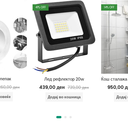
41
% OFF
14
% OFF
лепак
Лед рефлектор 20w
439,00
ден
950,00
д
260,00
ден
739,00
ден
повеќе
Додај во кошница
Додај