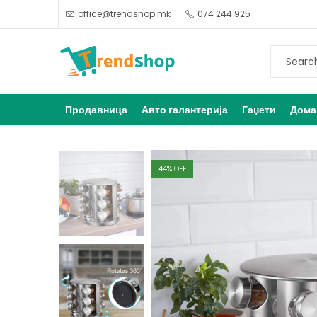
office@trendshop.mk
074 244 925
Продавница
Авто галантерија
Гаџети
Дома
44
% OFF