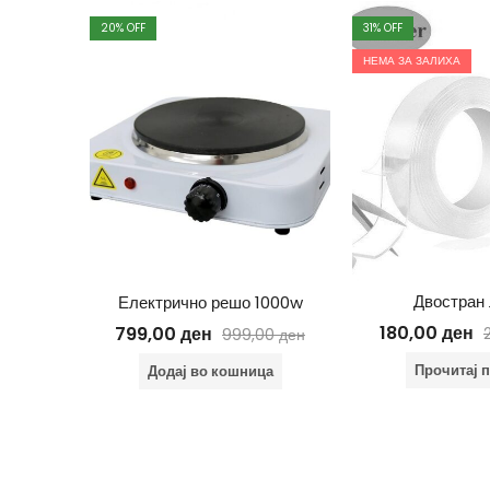
20
% OFF
31
% OFF
НЕМА ЗА ЗАЛИХА
Двостран 
Електрично решо 1000w
а 100led
180,00
ден
799,00
ден
999,00
ден
00
ден
Прочитај 
Додај во кошница
ца