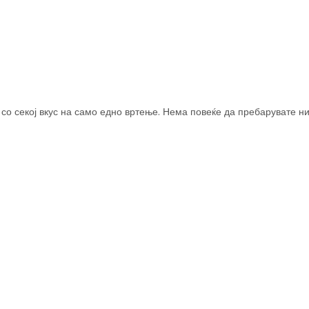
со секој вкус на само едно вртење. Нема повеќе да пребарувате ни