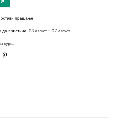
ца
остави прашање
е да пристине:
03 август - 07 август
за кујна