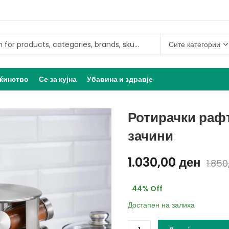
ќинство
Се за кујна
Убавина и здравје
Ротирачки рафт
зачини
1.030,00
ден
1.85
44
% Off
Достапен на залиха