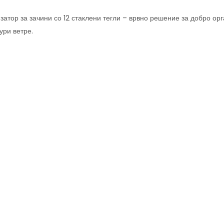
атор за зачини со 12 стаклени тегли – врвно решение за добро орг
ури ветре.