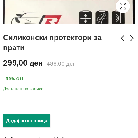
Силиконски протектори за
врати
Мултифункционална
Спреј за маска -
299,00
ден
489,00
ден
пена за чистење
WINSO
299,00
339,00
ден
ден
39
% Off
489,00
489,00
ден
ден
Достапен на залиха
Додај во кошница