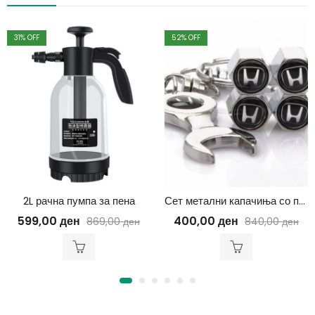
31
% OFF
52
% OFF
2L рачна пумпа за пена
Сет метални капачиња со привезок
599,00
ден
400,00
ден
869,00
ден
840,00
ден