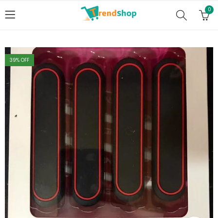
0
39
% OFF