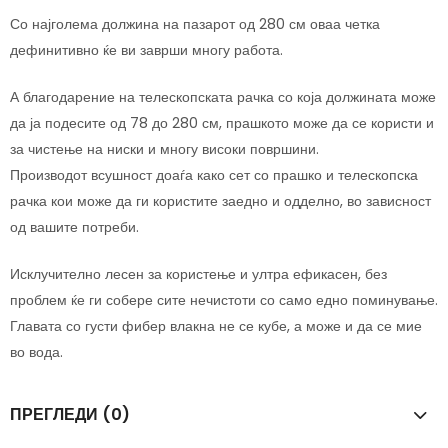
Со најголема должина на пазарот од 280 см оваа четка
дефинитивно ќе ви заврши многу работа.
А благодарение на телескопската рачка со која должината може
да ја подесите од 78 до 280 см, прашкото може да се користи и
за чистење на ниски и многу високи површини.
Производот всушност доаѓа како сет со прашко и телескопска
рачка кои може да ги користите заедно и одделно, во зависност
од вашите потреби.
Исклучително лесен за користење и ултра ефикасен, без
проблем ќе ги собере сите нечистоти со само едно поминување.
Главата со густи фибер влакна не се кубе, а може и да се мие
во вода.
ПРЕГЛЕДИ (0)