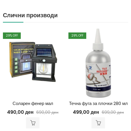
Слични производи
29
% OFF
29
% OFF
Соларен фенер мал
Течна фуга за плочки 280 мл
490,00
ден
499,00
ден
690,00
ден
699,00
ден