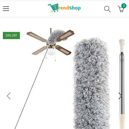
0
33
% OFF