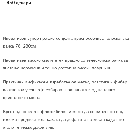
850 денари
Иновативен супер прашко со долга приспособлива телескопска
рачка 78-280см.
Иновативен високо квалитетен прашко со телескопска рачка за
чистење нормални и тешко достапни високи површини.
Практичен и ефикасен, изработен од метал, пластика и фибер
влакна кои усешно ја собираат прашината и од најтешко
пристапните места.
Врвот од четката е флексибилен и може да се витка што е од
голема предност кога саката да дофатите на места каде што
аголот е тешко дофатлив.