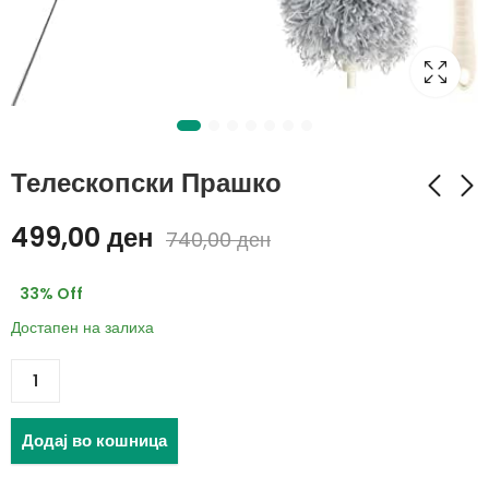
Телескопски Прашко
499,00
ден
740,00
ден
Силиконски
Штитник за провев за
самолепливи 6 во 1
врати и прозорци (1+1
33
% Off
држачи (2+1 гратис)
ГРАТИС)
330,00
ден
Достапен на залиха
530,00
ден
Додај во кошница